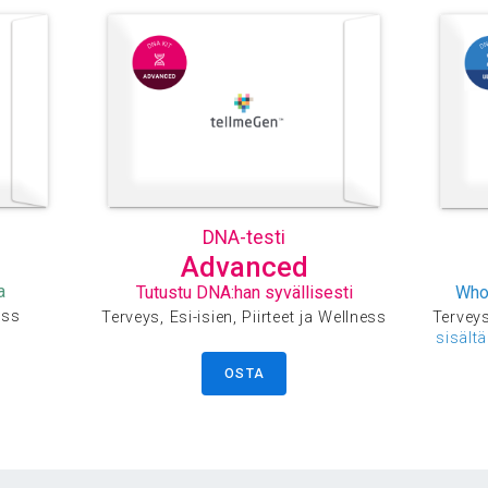
DNA-testi
Advanced
a
Tutustu DNA:han syvällisesti
Who
ess
Terveys, Esi-isien, Piirteet ja Wellness
Terveys,
sisält
OSTA