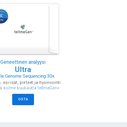
Geneettinen analyysi
Ultra
le Genome Sequencing 30x
 esi-isät, piirteet ja hyvinvointi
ää kolme kuukautta tellmeGen+
OSTA