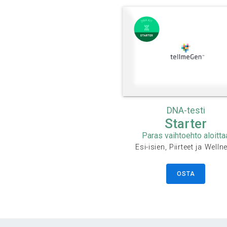
DNA-testi
Starter
Paras vaihtoehto aloitta
Esi-isien, Piirteet ja Welln
OSTA