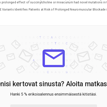
h prolonged effect of succinylcholine or mivacurium had novel mutations i
E Variants Identifies Patients at Risk of Prolonged Neuromuscular Blockad
nisi kertovat sinusta? Aloita matkas
Hanki 5 % erikoisalennus ensimmäisestä kitistäsi.