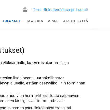
Tilini
Rekisteröintisarja
Luo tili
TULOKSET
RAW DATA
APUA
OTA YHTEYTTÄ
utukset)
srelaksanteille, kuten mivakuriumille ja
estesian lisäaineena luurankolihasten
evyn alueella, estäen asetyylikoliinin toiminnan
epolarisoivien hermo-lihasliitosta salpaavien
amiseen kirurgisissa toimenpiteissä.
lysoi plasman pseudokoliiniesteraasi tai