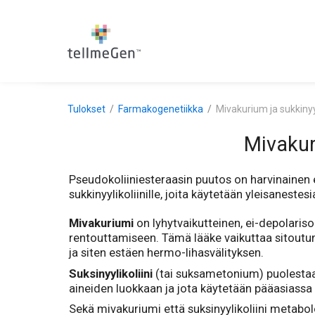
Tulokset
Farmakogenetiikka
Mivakurium ja sukkinyyl
Mivakur
Pseudokoliiniesteraasin puutos on harvinainen ent
sukkinyylikoliinille, joita käytetään yleisanestes
Mivakuriumi
on lyhytvaikutteinen, ei-depolariso
rentouttamiseen. Tämä lääke vaikuttaa sitoutumal
ja siten estäen hermo-lihasvälityksen.
Suksinyylikoliini
(tai suksametonium) puolestaan 
aineiden luokkaan ja jota käytetään pääasiassa 
Sekä mivakuriumi että suksinyylikoliini metabol