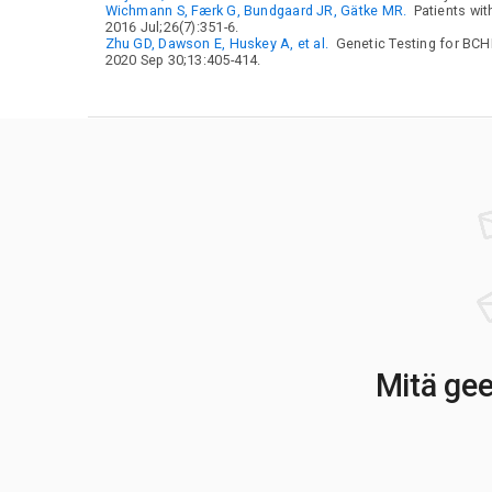
Wichmann S, Færk G, Bundgaard JR, Gätke MR.
Patients wit
2016 Jul;26(7):351-6.
Zhu GD, Dawson E, Huskey A, et al.
Genetic Testing for BCH
2020 Sep 30;13:405-414.
Mitä gee