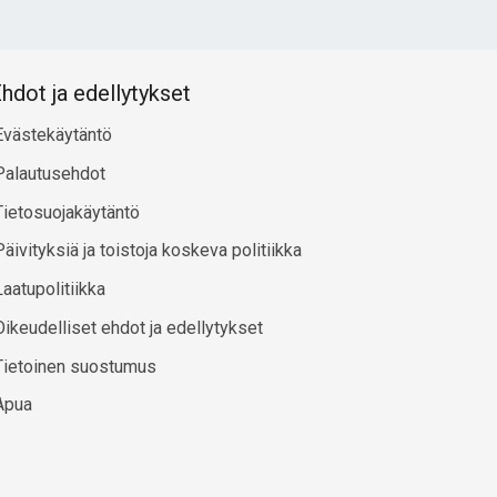
hdot ja edellytykset
Evästekäytäntö
Palautusehdot
Tietosuojakäytäntö
Päivityksiä ja toistoja koskeva politiikka
Laatupolitiikka
Oikeudelliset ehdot ja edellytykset
Tietoinen suostumus
Apua