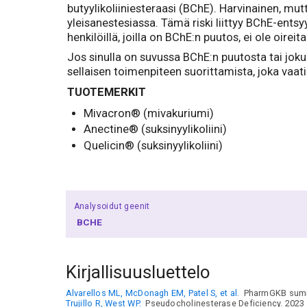
butyylikoliiniesteraasi (BChE). Harvinainen, mu
yleisanestesiassa. Tämä riski liittyy BChE-ents
henkilöillä, joilla on BChE:n puutos, ei ole oirei
Jos sinulla on suvussa BChE:n puutosta tai joku 
sellaisen toimenpiteen suorittamista, joka vaati
TUOTEMERKIT
Mivacron® (mivakuriumi)
Anectine® (suksinyylikoliini)
Quelicin® (suksinyylikoliini)
Analysoidut geenit
BCHE
Kirjallisuusluettelo
Alvarellos ML, McDonagh EM, Patel S, et al.
PharmGKB summa
Trujillo R, West WP.
Pseudocholinesterase Deficiency. 2023 Jul