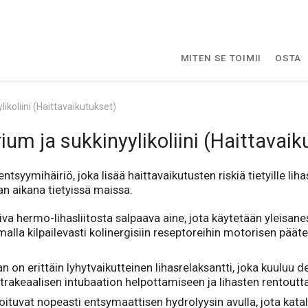
MITEN SE TOIMII
OSTA
ikoliini (Haittavaikutukset)
ium ja sukkinyylikoliini (Haittavaik
syymihäiriö, joka lisää haittavaikutusten riskiä tietyille liha
ian aikana tietyissä maissa.
iva hermo-lihasliitosta salpaava aine, jota käytetään yleisan
la kilpailevasti kolinergisiin reseptoreihin motorisen päätel
on erittäin lyhytvaikutteinen lihasrelaksantti, joka kuuluu d
trakeaalisen intubaation helpottamiseen ja lihasten rentoutt
oituvat nopeasti entsymaattisen hydrolyysin avulla, jota kata