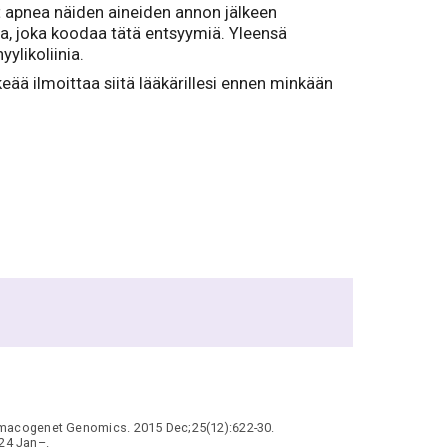
yt apnea näiden aineiden annon jälkeen
ta, joka koodaa tätä entsyymiä. Yleensä
yylikoliinia.
eää ilmoittaa siitä lääkärillesi ennen minkään
acogenet Genomics. 2015 Dec;25(12):622-30.
024 Jan–.