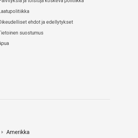
Päivityksiä ja toistoja koskeva politiikka
Laatupolitiikka
Oikeudelliset ehdot ja edellytykset
Tietoinen suostumus
Apua
Amerikka