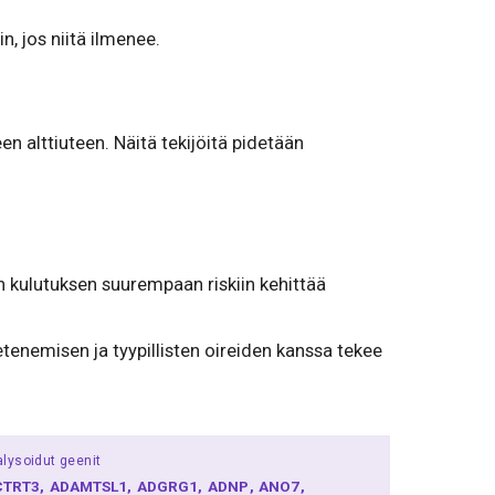
n, jos niitä ilmenee.
en alttiuteen. Näitä tekijöitä pidetään
n kulutuksen suurempaan riskiin kehittää
enemisen ja tyypillisten oireiden kanssa tekee
lysoidut geenit
CTRT3
ADAMTSL1
ADGRG1
ADNP
ANO7