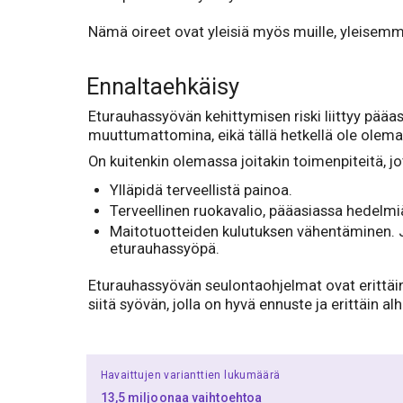
Nämä oireet ovat yleisiä myös muille, yleisemmill
Ennaltaehkäisy
Eturauhassyövän kehittymisen riski liittyy pääas
muuttumattomina, eikä tällä hetkellä ole olemass
On kuitenkin olemassa joitakin toimenpiteitä, j
Ylläpidä terveellistä painoa.
Terveellinen ruokavalio, pääasiassa hedelmiä 
Maitotuotteiden kulutuksen vähentäminen. Jo
eturauhassyöpä.
Eturauhassyövän seulontaohjelmat ovat erittäin
siitä syövän, jolla on hyvä ennuste ja erittäin al
Havaittujen varianttien lukumäärä
13,5 miljoonaa vaihtoehtoa