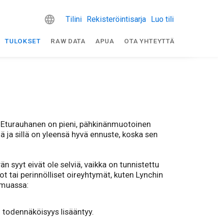
Tilini
Rekisteröintisarja
Luo tili
TULOKSET
RAW DATA
APUA
OTA YHTEYTTÄ
i. Eturauhanen on pieni, pähkinänmuotoinen
lä ja sillä on yleensä hyvä ennuste, koska sen
syyt eivät ole selviä, vaikka on tunnistettu
ot tai perinnölliset oireyhtymät, kuten Lynchin
 muassa:
n todennäköisyys lisääntyy.