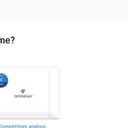
mme?
Geneettinen analyysi