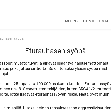
MITEN SE TOIMII
OSTA
rauhasen syöpä
Eturauhasen syöpä
assolut mutatoituvat ja alkavat lisääntyä hallitsemattomast
see ja kuljettaa siittiöitä. Se on toiseksi yleisin syöpä miehil
ajalti.
n noin 25 tapausta 100 000 asukasta kohden. Eturauhassyövän 
ttymisen riskiä. Geneettisten tekijöiden, kuten BRCA1/2-mutaati
ijöitä, jotka lisäävät eturauhassyövän riskiä. Näitä ovat muun
illa miehillä. Lisäksi heidän tapauksessaan aggressiivisuude