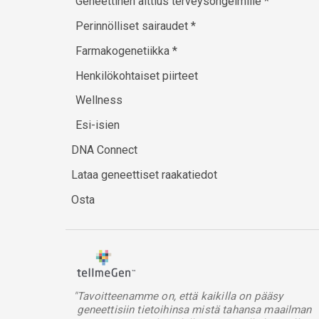
Geneettinen alttius terveysongelmille
*
Perinnölliset sairaudet
*
Farmakogenetiikka
*
Henkilökohtaiset piirteet
Wellness
Esi-isien
DNA Connect
Lataa geneettiset raakatiedot
Osta
"Tavoitteenamme on, että kaikilla on pääsy
geneettisiin tietoihinsa mistä tahansa maailman