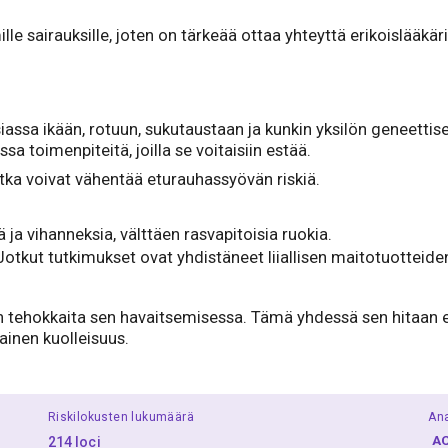
e sairauksille, joten on tärkeää ottaa yhteyttä erikoislääkärii
iassa ikään, rotuun, sukutaustaan ja kunkin yksilön geneettise
a toimenpiteitä, joilla se voitaisiin estää.
otka voivat vähentää eturauhassyövän riskiä.
ja vihanneksia, välttäen rasvapitoisia ruokia.
tkut tutkimukset ovat yhdistäneet liiallisen maitotuotteide
 tehokkaita sen havaitsemisessa. Tämä yhdessä sen hitaan et
hainen kuolleisuus.
Riskilokusten lukumäärä
Ana
A
214 loci