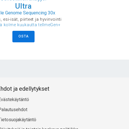
Ultra
le Genome Sequencing 30x
 esi-isät, piirteet ja hyvinvointi
ää kolme kuukautta tellmeGen+
OSTA
hdot ja edellytykset
Evästekäytäntö
Palautusehdot
Tietosuojakäytäntö