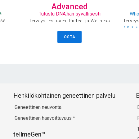
Advanced
a
Tutustu DNA:han syvällisesti
Who
ess
Terveys, Esi-isien, Piirteet ja Wellness
Terveys,
sisält
OSTA
Henkilökohtainen geneettinen palvelu
E
Geneettinen neuvonta
Geneettinen haavoittuvuus
*
tellmeGen™