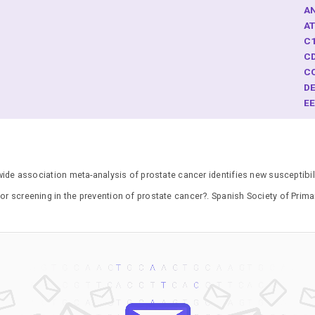
A
A
C
C
C
D
E
F
F
G
I
e association meta-analysis of prostate cancer identifies new susceptibilit
J
K
 or screening in the prevention of prostate cancer?. Spanish Society of Pri
M
M
M
M
O
P
R