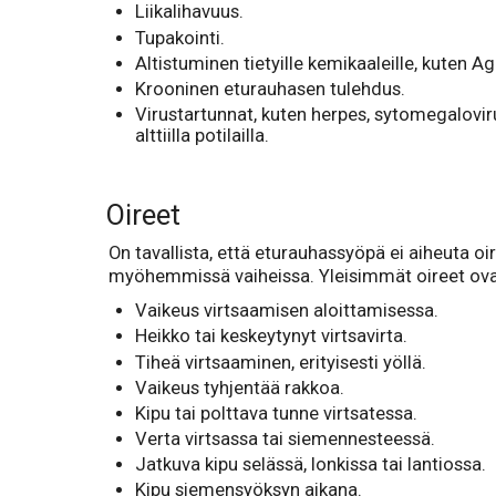
Liikalihavuus.
Tupakointi.
Altistuminen tietyille kemikaaleille, kuten A
Krooninen eturauhasen tulehdus.
Virustartunnat, kuten herpes, sytomegalovirus 
alttiilla potilailla.
Oireet
On tavallista, että eturauhassyöpä ei aiheuta oi
myöhemmissä vaiheissa. Yleisimmät oireet ova
Vaikeus virtsaamisen aloittamisessa.
Heikko tai keskeytynyt virtsavirta.
Tiheä virtsaaminen, erityisesti yöllä.
Vaikeus tyhjentää rakkoa.
Kipu tai polttava tunne virtsatessa.
Verta virtsassa tai siemennesteessä.
Jatkuva kipu selässä, lonkissa tai lantiossa.
Kipu siemensyöksyn aikana.