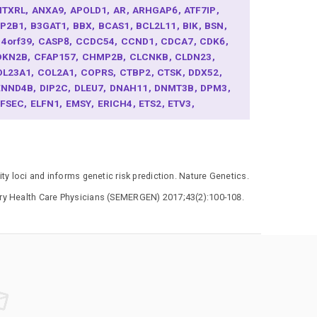
NTXRL
ANXA9
APOLD1
AR
ARHGAP6
ATF7IP
TP2B1
B3GAT1
BBX
BCAS1
BCL2L11
BIK
BSN
14orf39
CASP8
CCDC54
CCND1
CDCA7
CDK6
DKN2B
CFAP157
CHMP2B
CLCNKB
CLDN23
OL23A1
COL2A1
COPRS
CTBP2
CTSK
DDX52
ENND4B
DIP2C
DLEU7
DNAH11
DNMT3B
DPM3
EFSEC
ELFN1
EMSY
ERICH4
ETS2
ETV3
AM111A
FAM118A
FBRSL1
FERMT2
FGFR2
OXC1
FOXP4
GATA2
GDF7
GDNF
GLI2
GPA33
RHL1
GTPBP1
HAAO
HELZ2
HIBADH
HNF1B
D2
INCENP
INHBB
IRX3
IRX4
IRX5
ITGA6
ITGB8
y loci and informs genetic risk prediction. Nature Genetics.
ADE2
JAZF1
KDM2A
KLF5
KLF7
KLK15
KLK3
RT8
LAMC1
LMTK2
LRATD2
MAF
MAML3
mary Health Care Physicians (SEMERGEN) 2017;43(2):100-108.
AP3K1
MARCHF8
MAT2A
MBD2
MBNL1
MDFIC2
DM4
MEIS1
MLPH
MMP14
MMP7
MOB2
PHOSPH6
MSMB
MYCN
MYEOV
MYO6
MYO9B
YOCD
NAA38
NCEH1
NEDD9
NKX3-1
NOL10
TX1
PARPBP
PAX9
PDLIM5
PEX14
PLEKHH2
OU1F1
POU5F1B
PPFIBP2
PPP2R2A
PRPH
AB29
RAD23B
RAD51
RAD51B
RASSF3
RASSF6