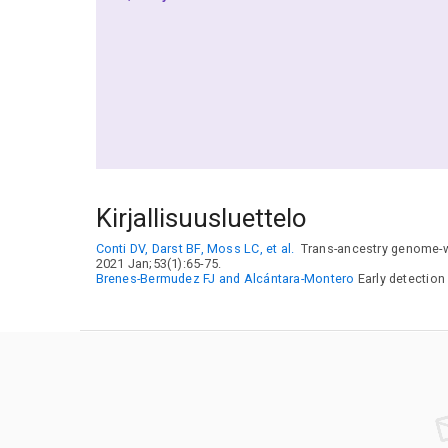
Kirjallisuusluettelo
Conti DV, Darst BF, Moss LC, et al.
Trans-ancestry genome-wid
2021 Jan;53(1):65-75.
Brenes-Bermudez FJ and Alcántara-Montero
Early detection