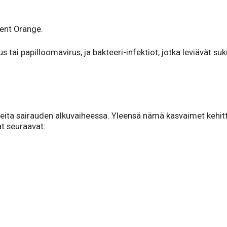
gent Orange.
tai papilloomavirus, ja bakteeri-infektiot, jotka leviävät suku
reita sairauden alkuvaiheessa. Yleensä nämä kasvaimet kehitty
t seuraavat: