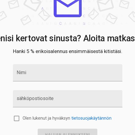
R
R
S
S
S
S
nisi kertovat sinusta? Aloita matkas
T
T
Hanki 5 % erikoisalennus ensimmäisestä kitistäsi.
T
U
W
Nimi
Z
sähköpostiosoite
Olen lukenut ja hyväksyn
tietosuojakäytännön
HALUAN ALENNUKSENI