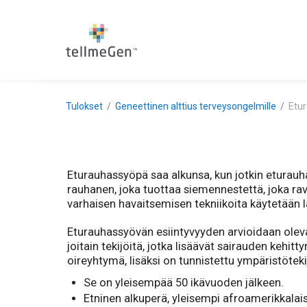
Tulokset
Geneettinen alttius terveysongelmille
Etu
Eturauhassyöpä saa alkunsa, kun jotkin eturauh
rauhanen, joka tuottaa siemennestettä, joka ravit
varhaisen havaitsemisen tekniikoita käytetään la
Eturauhassyövän esiintyvyyden arvioidaan oleva
joitain tekijöitä, jotka lisäävät sairauden kehi
oireyhtymä, lisäksi on tunnistettu ympäristötek
Se on yleisempää 50 ikävuoden jälkeen.
Etninen alkuperä, yleisempi afroamerikkalais