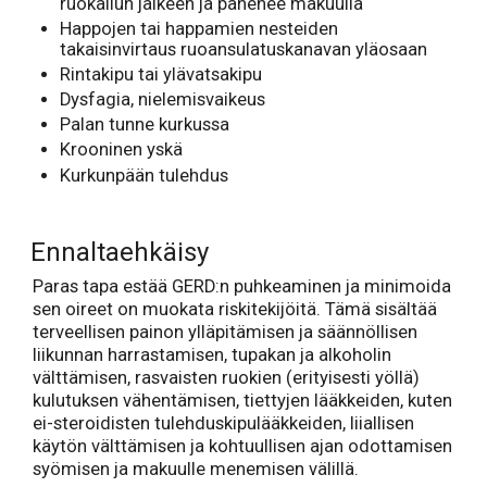
ruokailun jälkeen ja pahenee makuulla
Happojen tai happamien nesteiden
takaisinvirtaus ruoansulatuskanavan yläosaan
Rintakipu tai ylävatsakipu
Dysfagia, nielemisvaikeus
Palan tunne kurkussa
Krooninen yskä
Kurkunpään tulehdus
Ennaltaehkäisy
Paras tapa estää GERD:n puhkeaminen ja minimoida
sen oireet on muokata riskitekijöitä. Tämä sisältää
terveellisen painon ylläpitämisen ja säännöllisen
liikunnan harrastamisen, tupakan ja alkoholin
välttämisen, rasvaisten ruokien (erityisesti yöllä)
kulutuksen vähentämisen, tiettyjen lääkkeiden, kuten
ei-steroidisten tulehduskipulääkkeiden, liiallisen
käytön välttämisen ja kohtuullisen ajan odottamisen
syömisen ja makuulle menemisen välillä.