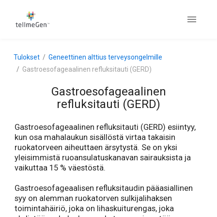
Tulokset
Geneettinen alttius terveysongelmille
Gastroesofageaalinen refluksitauti (GERD)
Gastroesofageaalinen
refluksitauti (GERD)
Gastroesofageaalinen refluksitauti (GERD) esiintyy,
kun osa mahalaukun sisällöstä virtaa takaisin
ruokatorveen aiheuttaen ärsytystä. Se on yksi
yleisimmistä ruoansulatuskanavan sairauksista ja
vaikuttaa 15 % väestöstä.
Gastroesofageaalisen refluksitaudin pääasiallinen
syy on alemman ruokatorven sulkijalihaksen
toimintahäiriö, joka on lihaskuiturengas, joka