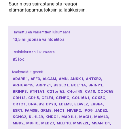
Suurin osa sairastuneista reagoi
elämäntapamuutoksiin ja lääkkeisiin.
Havaittujen varianttien lukumäärä
13,5 miljoonaa vaihtoehtoa
Riskilokusten lukumäärä
85 loci
Analysoidut geenit
ADARB1
AFF3
ALCAM
AMN
ANKK1
ANTXR2
ARHGAP15
ARPP21
B3GLCT
BCL11A
BRINP1
BRINP3
BTN1A1
C21orf62
C4orf45
CA10
CCDC68
CDH13
CDH8
CELF4
CENPC
COL16A1
COX8C
CRTC1
DNAJB9
DPYD
EDEM3
ELAVL2
ERBB4
ESR1
FAM3B
GRM8
H4C1
HIVEP2
IPO9
JADE2
KCNG2
KLHL29
KNDC1
MAD1L1
MAGI1
MAML3
MBD2
MDFIC
MED27
MLLT10
MMS22L
MSANTD1