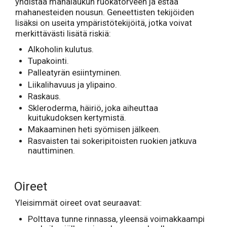
yhdistää mahalaukun ruokatorveen ja estää
mahanesteiden nousun. Geneettisten tekijöiden
lisäksi on useita ympäristötekijöitä, jotka voivat
merkittävästi lisätä riskiä:
Alkoholin kulutus.
Tupakointi.
Palleatyrän esiintyminen.
Liikalihavuus ja ylipaino.
Raskaus.
Skleroderma, häiriö, joka aiheuttaa
kuitukudoksen kertymistä.
Makaaminen heti syömisen jälkeen.
Rasvaisten tai sokeripitoisten ruokien jatkuva
nauttiminen.
Oireet
Yleisimmät oireet ovat seuraavat:
Polttava tunne rinnassa, yleensä voimakkaampi