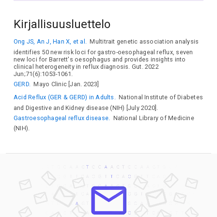
MTRFR
NEGR1
NUDT12
OPRD1
PCDH17
PCDH9
PDE1C
PDE4B
PGPEP1
PKDCC
POU3F3
PRR16
Kirjallisuusluettelo
PTP4A3
PTPRF
PTPRO
PTPRT
RAB5B
RAG2
RBM5
RPGRIP1L
SALL1
SLC39A8
SORCS3
SPDEF
STK24
Ong JS, An J, Han X, et al.
Multitrait genetic association analysis
STMND1
TAFA5
TANK
TERF1
TMEFF2
TMEM106B
identifies 50 new risk loci for gastro-oesophageal reflux, seven
TMTC2
TOPAZ1
TSKU
TTC8
YLPM1
new loci for Barrett's oesophagus and provides insights into
clinical heterogeneity in reflux diagnosis. Gut. 2022
Jun;71(6):1053-1061.
GERD.
Mayo Clinic [Jan. 2023]
Acid Reflux (GER & GERD) in Adults.
National Institute of Diabetes
and Digestive and Kidney disease (NIH) [July 2020].
Gastroesophageal reflux disease.
National Library of Medicine
(NIH).