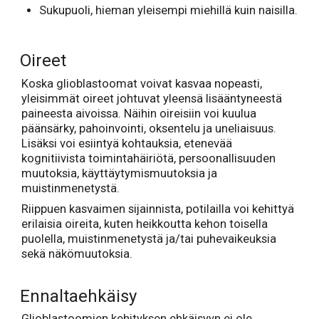
Sukupuoli, hieman yleisempi miehillä kuin naisilla.
Oireet
Koska glioblastoomat voivat kasvaa nopeasti,
yleisimmät oireet johtuvat yleensä lisääntyneestä
paineesta aivoissa. Näihin oireisiin voi kuulua
päänsärky, pahoinvointi, oksentelu ja uneliaisuus.
Lisäksi voi esiintyä kohtauksia, etenevää
kognitiivista toimintahäiriötä, persoonallisuuden
muutoksia, käyttäytymismuutoksia ja
muistinmenetystä.
Riippuen kasvaimen sijainnista, potilailla voi kehittyä
erilaisia oireita, kuten heikkoutta kehon toisella
puolella, muistinmenetystä ja/tai puhevaikeuksia
sekä näkömuutoksia.
Ennaltaehkäisy
Glioblastoomien kehityksen ehkäisyyn ei ole