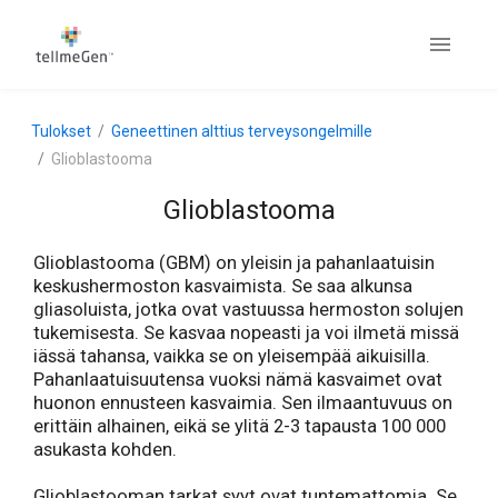
Tulokset
Geneettinen alttius terveysongelmille
Glioblastooma
Glioblastooma
Glioblastooma (GBM) on yleisin ja pahanlaatuisin
keskushermoston kasvaimista. Se saa alkunsa
gliasoluista, jotka ovat vastuussa hermoston solujen
tukemisesta. Se kasvaa nopeasti ja voi ilmetä missä
iässä tahansa, vaikka se on yleisempää aikuisilla.
Pahanlaatuisuutensa vuoksi nämä kasvaimet ovat
huonon ennusteen kasvaimia. Sen ilmaantuvuus on
erittäin alhainen, eikä se ylitä 2-3 tapausta 100 000
asukasta kohden.
Glioblastooman tarkat syyt ovat tuntemattomia. Se