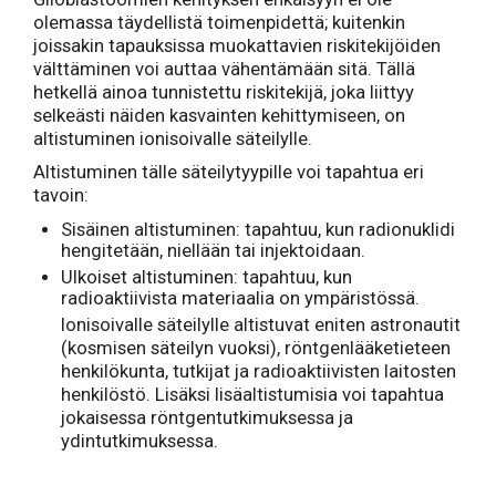
olemassa täydellistä toimenpidettä; kuitenkin
joissakin tapauksissa muokattavien riskitekijöiden
välttäminen voi auttaa vähentämään sitä. Tällä
hetkellä ainoa tunnistettu riskitekijä, joka liittyy
selkeästi näiden kasvainten kehittymiseen, on
altistuminen ionisoivalle säteilylle.
Altistuminen tälle säteilytyypille voi tapahtua eri
tavoin:
Sisäinen altistuminen: tapahtuu, kun radionuklidi
hengitetään, niellään tai injektoidaan.
Ulkoiset altistuminen: tapahtuu, kun
radioaktiivista materiaalia on ympäristössä.
Ionisoivalle säteilylle altistuvat eniten astronautit
(kosmisen säteilyn vuoksi), röntgenlääketieteen
henkilökunta, tutkijat ja radioaktiivisten laitosten
henkilöstö. Lisäksi lisäaltistumisia voi tapahtua
jokaisessa röntgentutkimuksessa ja
ydintutkimuksessa.