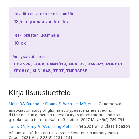
Havaittujen varianttien lukumäärä
13,5 miljoonaa vaihtoehtoa
Riskilokusten lukumäärä
10 loci
Analysoidut geenit
CDKN2B
EGFR
FAM181B
HEATR3
RAVER2
RHBDF1
SEC61G
SLC16A8
TERT
TNFRSF6B
Kirjallisuusluettelo
Melin BS, Barnholtz-Sloan JS, Wrensch MR, et al.
Genome-wide
association study of glioma subtypes identifies specific
differences in genetic susceptibility to glioblastoma and non-
glioblastoma tumors. Nature Genetics. 2017 May;49(5):789-794.
Louis DN, Perry A, Wesseling P, et al.
The 2021 WHO Classification
of Tumors of the Central Nervous System: a summary. Neuro
Oncol. 2021 Aug 2;23(8):1231-1251.