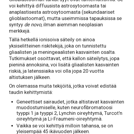
voi kehittyä diffuusista astrosytoomasta tai
anaplastisesta astrosytoomasta (sekundaariset
glioblastoomat), mutta useimmissa tapauksissa se
syntyy
de novo
, ilman aiemman neoplasian
merkkejä.
Tällä hetkellä ionisoiva säteily on ainoa
yksiselitteinen riskitekijä, joka on tunnistettu
gliaalisten ja meningeaalisten kasvainten osalta.
Tutkimukset osoittavat, että kallon säteilytys, jopa
pieninä annoksina, voi lisätä gliaalisten kasvainten
riskiä, ja latenssiaika voi olla jopa 20 vuotta
altistuksen jälkeen.
On olemassa muita tekijöitä, jotka voivat edistää
taudin kehittymistä:
Geneettiset sairaudet, jotka altistavat kasvainten
muodostumiselle, kuten neurofibromatoosi
tyyppi 1 ja tyyppi 2, Lynchin oireyhtymä, Turcot'n
oireyhtymä ja Li-Fraumeni-oireyhtymä.
Vaikka se voi kehittyä milloin tahansa, se on
yleisempää 45 ikävuoden jälkeen.