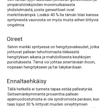
ympäristötekijöiden monimutkaisesta
yhdistelmästä, joista geneettiset ovat
merkittävämpiä. Lisäksi 40 %:lla tämän tilan kanssa
syntyneistä vauvoista on myös muita siihen liittyviä
ongelmia.
Oireet
Selvin merkki syntyessä on hengitysvaikeudet, jotka
johtuvat pallean tehottomasta liikkeestä
hengityksen aikana ja mahdollisesta keuhkojen
puristuksesta. Tämä voi johtaa sinertävään ihoon,
nopeaan hengitykseen ja/tai takykardiaan.
Ennaltaehkäisy
Tällä hetkellä ei tunneta tapaa estää palleatyrää.
Seitsemänkymmentä prosenttia pallean
epämuodostumista ei ole syndromista peräisin, kun
taas loput 30 % liittyvät muiden oireyhtymien