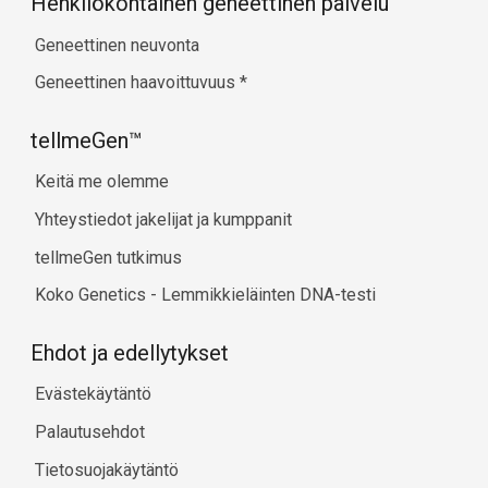
Henkilökohtainen geneettinen palvelu
Geneettinen neuvonta
Geneettinen haavoittuvuus
*
tellmeGen™
Keitä me olemme
Yhteystiedot jakelijat ja kumppanit
tellmeGen tutkimus
Koko Genetics - Lemmikkieläinten DNA-testi
Ehdot ja edellytykset
Evästekäytäntö
Palautusehdot
Tietosuojakäytäntö