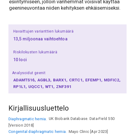
esiintymiseen, jolloin vanhemmat voisivat käyttää
geenineuvontaa niiden kehityksen ehkäisemiseksi.
Havaittujen varianttien lukumäärä
13,5 miljoonaa vaihtoehtoa
Riskilokusten lukumäärä
10 loci
Analysoidut geenit
ADAMTS16
AGBL3
BARX1
CRTC1
EFEMP1
MDFIC2
RP1L1
UQCC1
WT1
ZNF391
Kirjallisuusluettelo
Diaphragmatic hernia.
UK Biobank Database. Data-Field 550
[Version 2018]
Congenital diaphragmatic hernia.
Mayo Clinic [Apr 2023]