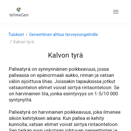
Tulokset
Geneettinen alttius terveysongelmille
Kalvon tyrä
Kalvon tyrä
Palleatyrä on synnynnäinen poikkeavuus, jossa
palleassa on epänormaali aukko, rinnan ja vatsan
väliin sijoittuva lihas. Joissakin tapauksissa jotkut
vatsaontelon elimet voivat siirtyä rintaonteloon. Se
on harvinainen tila, jonka esiintyvyys on 1-5/10 000
syntynyttä.
Palleatyrä on harvinainen poikkeavuus, joka ilmenee
sikiön kehityksen aikana. Kun pallea ei kehity
kunnolla, vatsan elimet voivat siirtyä rintaonteloon.
Sen tarkan syyn uskotaan johtuvan geneettisten ja