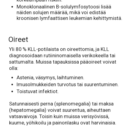
Monoklonaalinen B-solulymfosytoosi lisää
näiden solujen määrää, mikä voi edistää
kroonisen lymfaattisen leukemian kehittymistä.
Oireet
Yli 80 % KLL-potilaista on oireettomia, ja KLL
diagnosoidaan rutiininomaisella verikokeella tai
sattumalta. Muissa tapauksissa pääoireet voivat
olla:
Astenia, väsymys, laihtuminen.
Imusolmukkeiden turvotus tai suurentuminen.
Toistuvat infektiot.
Satunnaisesti perna (splenomegalia) tai maksa
(hepatomegalia) voivat suurentua, aiheuttaen
vatsavaivoja. Toisin kuin muissa verisyövissä,
kuume, yöhikoilu ja painonlasku ovat harvinaisia.