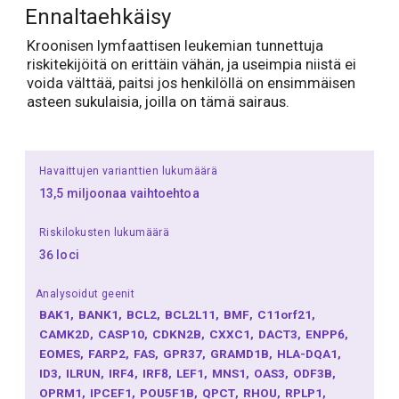
Ennaltaehkäisy
Kroonisen lymfaattisen leukemian tunnettuja
riskitekijöitä on erittäin vähän, ja useimpia niistä ei
voida välttää, paitsi jos henkilöllä on ensimmäisen
asteen sukulaisia, joilla on tämä sairaus.
Havaittujen varianttien lukumäärä
13,5 miljoonaa vaihtoehtoa
Riskilokusten lukumäärä
36 loci
Analysoidut geenit
BAK1
BANK1
BCL2
BCL2L11
BMF
C11orf21
CAMK2D
CASP10
CDKN2B
CXXC1
DACT3
ENPP6
EOMES
FARP2
FAS
GPR37
GRAMD1B
HLA-DQA1
ID3
ILRUN
IRF4
IRF8
LEF1
MNS1
OAS3
ODF3B
OPRM1
IPCEF1
POU5F1B
QPCT
RHOU
RPLP1