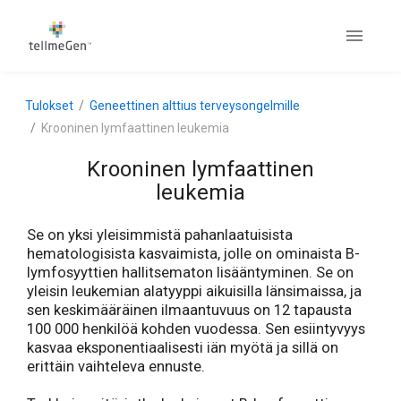
Tulokset
Geneettinen alttius terveysongelmille
Krooninen lymfaattinen leukemia
Krooninen lymfaattinen
leukemia
Se on yksi yleisimmistä pahanlaatuisista
hematologisista kasvaimista, jolle on ominaista B-
lymfosyyttien hallitsematon lisääntyminen. Se on
yleisin leukemian alatyyppi aikuisilla länsimaissa, ja
sen keskimääräinen ilmaantuvuus on 12 tapausta
100 000 henkilöä kohden vuodessa. Sen esiintyvyys
kasvaa eksponentiaalisesti iän myötä ja sillä on
erittäin vaihteleva ennuste.