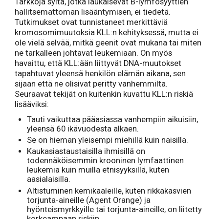
Tarkkoja syitä, jotka laukaisevat B-lymfosyyttien
hallitsemattoman lisääntymisen, ei tiedetä.
Tutkimukset ovat tunnistaneet merkittäviä
kromosomimuutoksia KLL:n kehityksessä, mutta ei
ole vielä selvää, mitkä geenit ovat mukana tai miten
ne tarkalleen johtavat leukemiaan. On myös
havaittu, että KLL:ään liittyvät DNA-muutokset
tapahtuvat yleensä henkilön elämän aikana, sen
sijaan että ne olisivat peritty vanhemmilta.
Seuraavat tekijät on kuitenkin kuvattu KLL:n riskiä
lisääviksi:
Tauti vaikuttaa pääasiassa vanhempiin aikuisiin,
yleensä 60 ikävuodesta alkaen.
Se on hieman yleisempi miehillä kuin naisilla.
Kaukasiastaustaisilla ihmisillä on
todennäköisemmin krooninen lymfaattinen
leukemia kuin muilla etnisyyksillä, kuten
aasialaisilla.
Altistuminen kemikaaleille, kuten rikkakasvien
torjunta-aineille (Agent Orange) ja
hyönteismyrkkyille tai torjunta-aineille, on liitetty
korkeampaan riskiin.