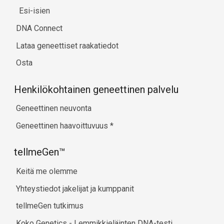
Esi-isien
DNA Connect
Lataa geneettiset raakatiedot
Osta
Henkilökohtainen geneettinen palvelu
Geneettinen neuvonta
Geneettinen haavoittuvuus
*
tellmeGen™
Keitä me olemme
Yhteystiedot jakelijat ja kumppanit
tellmeGen tutkimus
Koko Genetics - Lemmikkieläinten DNA-testi