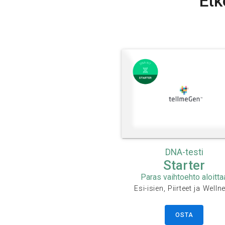
Etk
DNA-testi
Starter
Paras vaihtoehto aloitta
Esi-isien, Piirteet ja Welln
OSTA