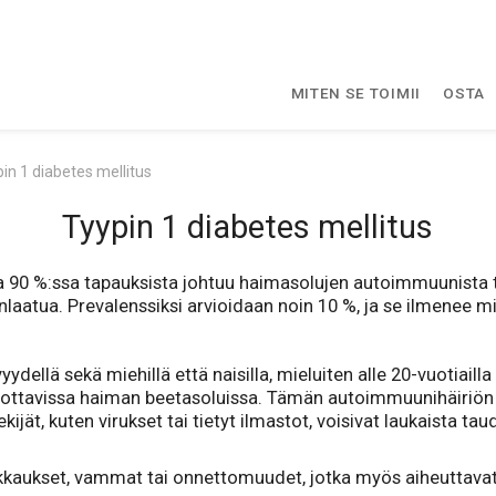
MITEN SE TOIMII
OSTA
in 1 diabetes mellitus
Tyypin 1 diabetes mellitus
oka 90 %:ssa tapauksista johtuu haimasolujen autoimmuunista
nlaatua. Prevalenssiksi arvioidaan noin 10 %, ja se ilmenee mie
ellä sekä miehillä että naisilla, mieluiten alle 20-vuotiailla la
uottavissa haiman beetasoluissa. Tämän autoimmuunihäiriön t
ijät, kuten virukset tai tietyt ilmastot, voisivat laukaista tau
kkaukset, vammat tai onnettomuudet, jotka myös aiheuttavat 