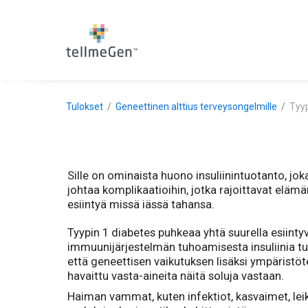
Tulokset
Geneettinen alttius terveysongelmille
Tyyp
Sille on ominaista huono insuliinintuotanto, j
johtaa komplikaatioihin, jotka rajoittavat elämä
esiintyä missä iässä tahansa.
Tyypin 1 diabetes puhkeaa yhtä suurella esiintyvyyd
immuunijärjestelmän tuhoamisesta insuliinia t
että geneettisen vaikutuksen lisäksi ympäristötek
havaittu vasta-aineita näitä soluja vastaan.
Haiman vammat, kuten infektiot, kasvaimet, lei