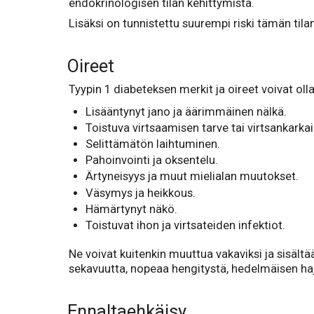
endokrinologisen tilan kehittymistä.
Lisäksi on tunnistettu suurempi riski tämän tilan
Oireet
Tyypin 1 diabeteksen merkit ja oireet voivat olla
Lisääntynyt jano ja äärimmäinen nälkä.
Toistuva virtsaamisen tarve tai virtsankarkail
Selittämätön laihtuminen.
Pahoinvointi ja oksentelu.
Ärtyneisyys ja muut mielialan muutokset.
Väsymys ja heikkous.
Hämärtynyt näkö.
Toistuvat ihon ja virtsateiden infektiot.
Ne voivat kuitenkin muuttua vakaviksi ja sisältää
sekavuutta, nopeaa hengitystä, hedelmäisen haj
Ennaltaehkäisy