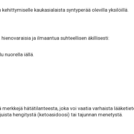
 kehittymiselle kaukasialaista syntyperää olevilla yksilöillä.
 hienovaraisia ja ilmaantua suhteellisen äkillisesti:
u nuorella iällä.
 merkkejä hätätilanteesta, joka voi vaatia varhaista lääketiete
uista hengitystä (ketoasidoosi) tai tajunnan menetystä.