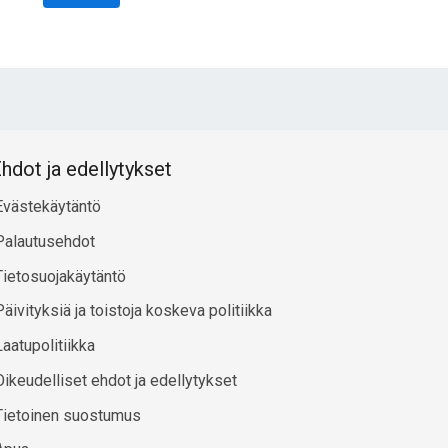
hdot ja edellytykset
Evästekäytäntö
Palautusehdot
Tietosuojakäytäntö
Päivityksiä ja toistoja koskeva politiikka
Laatupolitiikka
Oikeudelliset ehdot ja edellytykset
Tietoinen suostumus