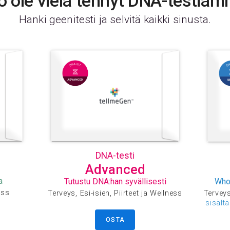
ö ole vielä tehnyt DNA-testiä
Hanki geenitesti ja selvitä kaikki sinusta.
DNA-testi
Advanced
a
Tutustu DNA:han syvällisesti
Who
ess
Terveys, Esi-isien, Piirteet ja Wellness
Terveys,
sisält
OSTA