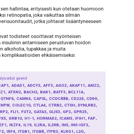
sen hallintaa, erityisesti kun otetaan huomioon
si retinopatia, joka vaikuttaa silmän
erisuonitaudit, jotka johtavat lisääntyneeseen
levat todisteet osoittavat myönteisen
n insuliinin antamiseen perustuvan hoidon
n alkoholia, tupakkaa ja muita
in komplikaatioiden ehkäisemiseksi.
lysoidut geenit
CAP1
ADAD1
ADCY3
AFF3
AGO2
AKAP11
AMZ2
SZ1
ATXN2
BACH2
BAK1
BATF3
BCL11A
1QTNF6
CAMK4
CAPSL
CCDC88B
CD226
CD69
ENPW
COLEC10
CTLA4
CTRB2
CTSH
DYNLRB2
ARP2
FLI1
FUT2
GATA3
GLIS3
GP2
GPR25
PX5
GRB10
H1-1
HORMAD2
ICAM3
IFIH1
FAP
KZF1
IKZF4
IL19
IL2RA
IL2RB
INS
INS-IGF2
RF2
IRF4
ITGB1
ITGB8
ITPR3
KLRG1
L2G