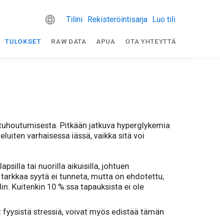
Tilini
Rekisteröintisarja
Luo tili
TULOKSET
RAW DATA
APUA
OTA YHTEYTTÄ
 tuhoutumisesta. Pitkään jatkuva hyperglykemia
luiten varhaisessa iässä, vaikka sitä voi
psilla tai nuorilla aikuisilla, johtuen
arkkaa syytä ei tunneta, mutta on ehdotettu,
din. Kuitenkin 10 %:ssa tapauksista ei ole
fyysistä stressiä, voivat myös edistää tämän