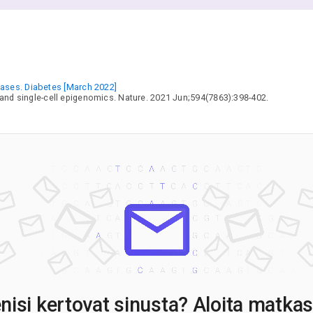
L
P
P
P
R
S
eases. Diabetes [March 2022]
s and single-cell epigenomics. Nature. 2021 Jun;594(7863):398-402.
T
Z
nisi kertovat sinusta? Aloita matkas