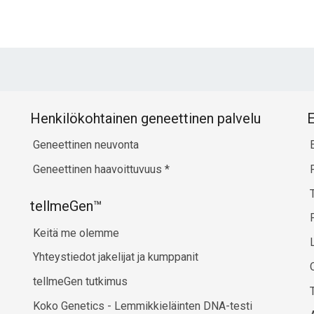
Henkilökohtainen geneettinen palvelu
E
Geneettinen neuvonta
Geneettinen haavoittuvuus
*
tellmeGen™
Keitä me olemme
Yhteystiedot jakelijat ja kumppanit
tellmeGen tutkimus
Koko Genetics - Lemmikkieläinten DNA-testi