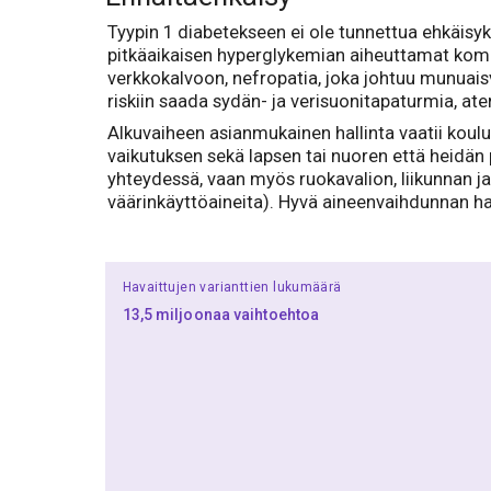
Tyypin 1 diabetekseen ei ole tunnettua ehkäisyk
pitkäaikaisen hyperglykemian aiheuttamat kompli
verkkokalvoon, nefropatia, joka johtuu munuaisv
riskiin saada sydän- ja verisuonitapaturmia, ate
Alkuvaiheen asianmukainen hallinta vaatii koulu
vaikutuksen sekä lapsen tai nuoren että heidän 
yhteydessä, vaan myös ruokavalion, liikunnan ja
väärinkäyttöaineita). Hyvä aineenvaihdunnan hal
Havaittujen varianttien lukumäärä
13,5 miljoonaa vaihtoehtoa