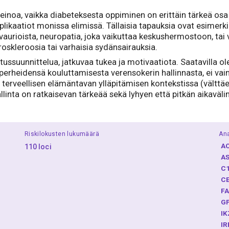
einoa, vaikka diabeteksesta oppiminen on erittäin tärkeä osa 
kaatiot monissa elimissä. Tällaisia tapauksia ovat esimerkik
aurioista, neuropatia, joka vaikuttaa keskushermostoon, tai v
roskleroosia tai varhaisia sydänsairauksia.
tussuunnittelua, jatkuvaa tukea ja motivaatiota. Saatavilla o
perheidensä kouluttamisesta verensokerin hallinnasta, ei vai
 terveellisen elämäntavan ylläpitämisen kontekstissa (välttäe
linta on ratkaisevan tärkeää sekä lyhyen että pitkän aikaväl
Riskilokusten lukumäärä
Ana
A
110 loci
A
C
C
F
G
I
I