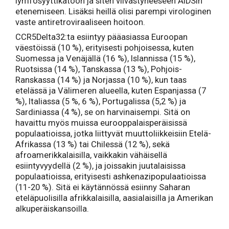
lymfosyyttikatoon ja siten viivästyneeseen AIDSin
etenemiseen. Lisäksi heillä olisi parempi virologinen
vaste antiretroviraaliseen hoitoon.
CCR5Delta32:ta esiintyy pääasiassa Euroopan
väestöissä (10 %), erityisesti pohjoisessa, kuten
Suomessa ja Venäjällä (16 %), Islannissa (15 %),
Ruotsissa (14 %), Tanskassa (13 %), Pohjois-
Ranskassa (14 %) ja Norjassa (10 %), kun taas
etelässä ja Välimeren alueella, kuten Espanjassa (7
%), Italiassa (5 %, 6 %), Portugalissa (5,2 %) ja
Sardiniassa (4 %), se on harvinaisempi. Sitä on
havaittu myös muissa eurooppalaisperäisissä
populaatioissa, jotka liittyvät muuttoliikkeisiin Etelä-
Afrikassa (13 %) tai Chilessä (12 %), sekä
afroamerikkalaisilla, vaikkakin vähäisellä
esiintyvyydellä (2 %), ja joissakin juutalaisissa
populaatioissa, erityisesti ashkenazipopulaatioissa
(11-20 %). Sitä ei käytännössä esiinny Saharan
eteläpuolisilla afrikkalaisilla, aasialaisilla ja Amerikan
alkuperäiskansoilla.