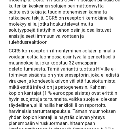
kuitenkin keskeinen solujen perimättömyyttä
säätelevä tekijä ja taudin etenemisen kannalta
ratkaiseva tekijä. CCR5 on reseptori kemokiineille,
molekyyleille, jotka houkuttelevat muita
solutyyppejä tiettyihin kehon osiin ja osallistuvat
ensisijaisesti immuunivalvontaan ja
tulehdusreaktioon.
CCR5-ko-reseptorin ilmentyminen solujen pinnalla
voidaan estää luonnossa esiintyvällä geneettisellä
muunnoksella, joka koostuu 32 emäsparin
deletoitumisesta. Tämä variantti tuottaa HIV:lle ei-
toimivan sisääntulon yhteisreseptorin, joka ei edistä
viruksen ja kohdesolukalvon välistä fuusioitumista,
mikä estää infektion ja patogeneesin. Kahden
kopion kantajat (1 % eurooppalaisista) ovat erittäin
hyvin suojattuja tartunnalta, vaikka suoja ei olekaan
täydellinen, sillä näillä henkilöillä on raportoitu
harvinaisia tartuntatapauksia. Tämän muunnoksen
yhden kopion kantajilla näyttää olevan yhteys
pienempään viruskuormaan, hitaampaan