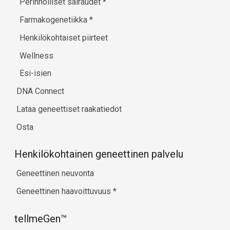
Perinnölliset sairaudet
*
Farmakogenetiikka
*
Henkilökohtaiset piirteet
Wellness
Esi-isien
DNA Connect
Lataa geneettiset raakatiedot
Osta
Henkilökohtainen geneettinen palvelu
Geneettinen neuvonta
Geneettinen haavoittuvuus
*
tellmeGen™