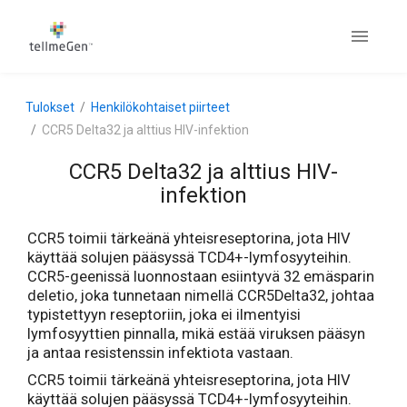
Tulokset
Henkilökohtaiset piirteet
CCR5 Delta32 ja alttius HIV-infektion
CCR5 Delta32 ja alttius HIV-
infektion
CCR5 toimii tärkeänä yhteisreseptorina, jota HIV
käyttää solujen pääsyssä TCD4+-lymfosyyteihin.
CCR5-geenissä luonnostaan esiintyvä 32 emäsparin
deletio, joka tunnetaan nimellä CCR5Delta32, johtaa
typistettyyn reseptoriin, joka ei ilmentyisi
lymfosyyttien pinnalla, mikä estää viruksen pääsyn
ja antaa resistenssin infektiota vastaan.
CCR5 toimii tärkeänä yhteisreseptorina, jota HIV
käyttää solujen pääsyssä TCD4+-lymfosyyteihin.