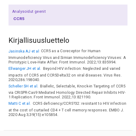
Analysoidut geenit
CCR5
Kirjallisuusluettelo
Jasinska AJ et al
CCR5 as a Coreceptor for Human
Immunodeficiency Virus and Simian Immunodeficiency Viruses: A
Prototypic Love-Hate Affair. Front Immunol. 2022;13:835994.
Ellwanger JH et al.
Beyond HIV infection: Neglected and varied
impacts of CCR5 and CCR5Delta32 on viral diseases. Virus Res.
2020;286:198040.
Scheller SH et al.
Biallelic, Selectable, Knock-in Targeting of CCR5
via CRISPR-Cas9 Mediated Homology Directed Repair Inhibits HIV-
1 Replication. Front Immunol. 2022;13:821190.
Matti C et al.
CCR5 deficiency/CCR5?32: resistant to HIV infection
at the cost of curtailed CD4 + T cell memory responses. EMBO J.
2020 Aug 3;39(15):e105854.