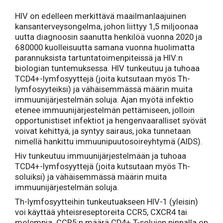
HIV on edelleen merkittävä maailmanlaajuinen
kansanterveysongelma, johon liittyy 1,5 miljoonaa
uutta diagnoosin saanutta henkilöä vuonna 2020 ja
680000 kuolleisuutta samana vuonna huolimatta
parannuksista tartuntatoimenpiteissä ja HIV:n
biologian tuntemuksessa. HIV tunkeutuu ja tuhoaa
TCD4+-lymfosyyttejä (joita kutsutaan myös Th-
lymfosyyteiksi) ja vähäisemmässä määrin muita
immuunijärjestelmän soluja. Ajan myötä infektio
etenee immuunijärjestelmän pettämiseen, jolloin
opportunistiset infektiot ja hengenvaaralliset syövät
voivat kehittyä, ja syntyy sairaus, joka tunnetaan
nimellä hankittu immuunipuutosoireyhtymä (AIDS).
Hiv tunkeutuu immuunijärjestelmään ja tuhoaa
TCD4+-lymfosyyttejä (joita kutsutaan myös Th-
soluiksi) ja vähäisemmässä määrin muita
immuunijärjestelmän soluja.
Th-lymfosyytteihin tunkeutuakseen HIV-1 (yleisin)
voi käyttää yhteisreseptoreita CCR5, CXCR4 tai
molempia. CCR5:n määrä CD4+ T-solujen pinnalla on