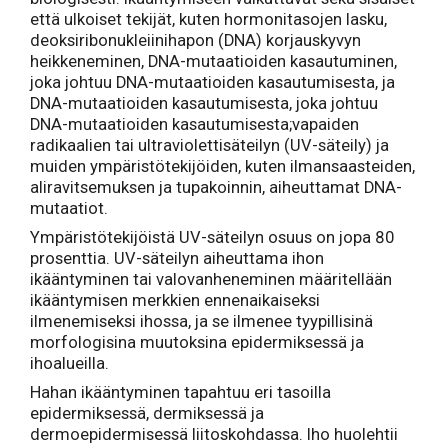
että ulkoiset tekijät, kuten hormonitasojen lasku,
deoksiribonukleiinihapon (DNA) korjauskyvyn
heikkeneminen, DNA-mutaatioiden kasautuminen,
joka johtuu DNA-mutaatioiden kasautumisesta, ja
DNA-mutaatioiden kasautumisesta, joka johtuu
DNA-mutaatioiden kasautumisesta;vapaiden
radikaalien tai ultraviolettisäteilyn (UV-säteily) ja
muiden ympäristötekijöiden, kuten ilmansaasteiden,
aliravitsemuksen ja tupakoinnin, aiheuttamat DNA-
mutaatiot.
Ympäristötekijöistä UV-säteilyn osuus on jopa 80
prosenttia. UV-säteilyn aiheuttama ihon
ikääntyminen tai valovanheneminen määritellään
ikääntymisen merkkien ennenaikaiseksi
ilmenemiseksi ihossa, ja se ilmenee tyypillisinä
morfologisina muutoksina epidermiksessä ja
ihoalueilla.
Hahan ikääntyminen tapahtuu eri tasoilla
epidermiksessä, dermiksessä ja
dermoepidermisessä liitoskohdassa. Iho huolehtii