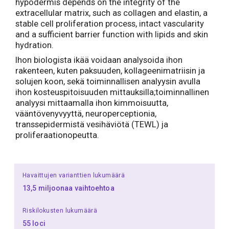
hypodermis depends on the integrity of the
extracellular matrix, such as collagen and elastin, a
stable cell proliferation process, intact vascularity
and a sufficient barrier function with lipids and skin
hydration.
Ihon biologista ikää voidaan analysoida ihon
rakenteen, kuten paksuuden, kollageenimatriisin ja
solujen koon, sekä toiminnallisen analyysin avulla
ihon kosteuspitoisuuden mittauksilla;toiminnallinen
analyysi mittaamalla ihon kimmoisuutta,
vääntövenyvyyttä, neuroperceptionia,
transsepidermistä vesihäviötä (TEWL) ja
proliferaationopeutta.
Havaittujen varianttien lukumäärä
13,5 miljoonaa vaihtoehtoa
Riskilokusten lukumäärä
55 loci