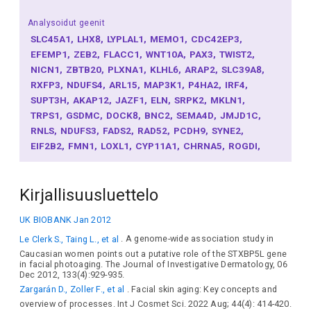
Analysoidut geenit
SLC45A1
LHX8
LYPLAL1
MEMO1
CDC42EP3
EFEMP1
ZEB2
FLACC1
WNT10A
PAX3
TWIST2
NICN1
ZBTB20
PLXNA1
KLHL6
ARAP2
SLC39A8
RXFP3
NDUFS4
ARL15
MAP3K1
P4HA2
IRF4
SUPT3H
AKAP12
JAZF1
ELN
SRPK2
MKLN1
TRPS1
GSDMC
DOCK8
BNC2
SEMA4D
JMJD1C
RNLS
NDUFS3
FADS2
RAD52
PCDH9
SYNE2
EIF2B2
FMN1
LOXL1
CYP11A1
CHRNA5
ROGDI
EXOSC6
TUBB3
MFAP4
AKAP1
AXIN2
NFIC
PAX1
EIF2S2
PLCG1
BRD1
Kirjallisuusluettelo
UK BIOBANK Jan 2012
Le Clerk S., Taing L., et al
. A genome-wide association study in
Caucasian women points out a putative role of the STXBP5L gene
in facial photoaging. The Journal of Investigative Dermatology, 06
Dec 2012, 133(4):929-935.
Zargarán D., Zoller F., et al
. Facial skin aging: Key concepts and
overview of processes. Int J Cosmet Sci. 2022 Aug; 44(4): 414-420.