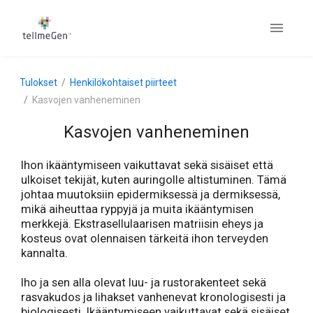
Tulokset
Henkilökohtaiset piirteet
Kasvojen vanheneminen
Kasvojen vanheneminen
Ihon ikääntymiseen vaikuttavat sekä sisäiset että
ulkoiset tekijät, kuten auringolle altistuminen. Tämä
johtaa muutoksiin epidermiksessä ja dermiksessä,
mikä aiheuttaa ryppyjä ja muita ikääntymisen
merkkejä. Ekstrasellulaarisen matriisin eheys ja
kosteus ovat olennaisen tärkeitä ihon terveyden
kannalta.
Iho ja sen alla olevat luu- ja rustorakenteet sekä
rasvakudos ja lihakset vanhenevat kronologisesti ja
biologisesti. Ikääntymiseen vaikuttavat sekä sisäiset