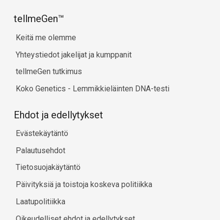
tellmeGen™
Keitä me olemme
Yhteystiedot jakelijat ja kumppanit
tellmeGen tutkimus
Koko Genetics - Lemmikkieläinten DNA-testi
Ehdot ja edellytykset
Evästekäytäntö
Palautusehdot
Tietosuojakäytäntö
Päivityksiä ja toistoja koskeva politiikka
Laatupolitiikka
Oikeudelliset ehdot ja edellytykset