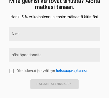
Mitä geenisi kertovat sinusta? Aloita
matkasi tänään.
Hanki 5 % erikoisalennus ensimmäisestä kitistäsi.
Nimi
sähköpostiosoite
Olen lukenut ja hyväksyn
tietosuojakäytännön
HALUAN ALENNUKSENI