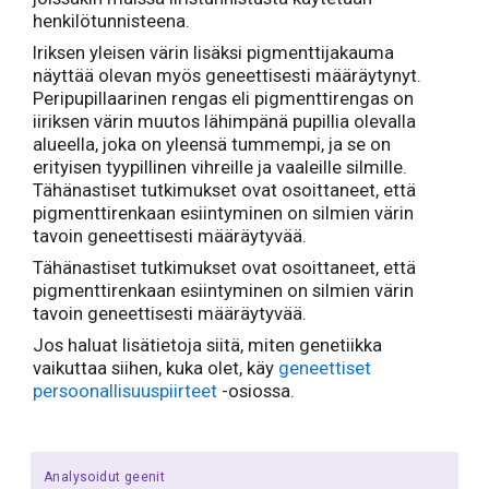
henkilötunnisteena.
Iriksen yleisen värin lisäksi pigmenttijakauma
näyttää olevan myös geneettisesti määräytynyt.
Peripupillaarinen rengas eli pigmenttirengas on
iiriksen värin muutos lähimpänä pupillia olevalla
alueella, joka on yleensä tummempi, ja se on
erityisen tyypillinen vihreille ja vaaleille silmille.
Tähänastiset tutkimukset ovat osoittaneet, että
pigmenttirenkaan esiintyminen on silmien värin
tavoin geneettisesti määräytyvää.
Tähänastiset tutkimukset ovat osoittaneet, että
pigmenttirenkaan esiintyminen on silmien värin
tavoin geneettisesti määräytyvää.
Jos haluat lisätietoja siitä, miten genetiikka
vaikuttaa siihen, kuka olet, käy
geneettiset
persoonallisuuspiirteet
-osiossa.
Analysoidut geenit