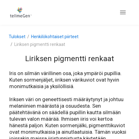
Tulokset
Henkilökohtaiset piirteet
Liriksen pigmentti renkaat
Liriksen pigmentti renkaat
Iris on silmän värillinen osa, joka ympäröi pupillia.
Kuten sormenjäljet, iiriksen värikuviot ovat hyvin
monimutkaisia ja yksilöllisiä.
Iriksen väri on geneettisesti määräytynyt ja johtuu
melaniinien määrästä ja osuudesta. Sen
päätehtävänä on säädellä pupillin kautta silmään
tulevan valon määrää. Ihmisen iiris voi kertoa
hänestä paljon. Kuten sormenjälki, pigmenttikuviot
ovat monimutkaisia ja ainutlaatuisia. Tämän vuoksi
joissakin maissa iiristunnistusta käytetään