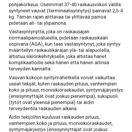
pohjakorkeus. Useimmat 37-40 raskausviikon välillä
syntyneet vauvat (terminaalisynnytys) painavat 2,5-4
kg. Tämän rajan alittavaa tai ylittävää painoa
pidetään ali- tai ylipainona.
Vastasyntynyttä, joka on raskausajan
normaalipainoalueella, pidetään raskausikään
sopivana (AGA), kun taas vastasyntynyt, joka syntyy
määritellyn raskausikärajan ylä- tai alapuolella,
altistuu sikiönkehitykselle, joka altistaa hänet
komplikaatioille sekä hänen että hänen äitinsä
terveyden kannalta.
Vauvan kokoon syntymähetkellä voivat vaikuttaa
useat tekijät, kuten raskauden pituus, vanhempien
koko ja pituus, monisikiöraskaudet, syntymäjärjestys
(ensisynnyttäjät ovat joskus pienempiä), sukupuoli
(tytöt ovat yleensä pienempiä) tai äidin
terveydentila raskauden aikana.
Äidin tekijöihin kuuluvat raskauden pituus,
vanhempien koko ja pituus, monisikiöraskaudet,
syntymäjärjestys (ensisynnyttäjät ovat joskus