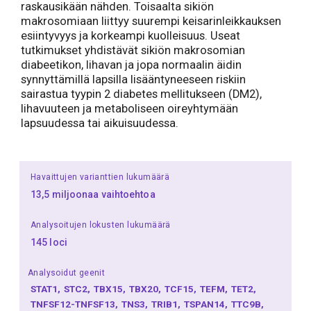
raskausikään nähden. Toisaalta sikiön
makrosomiaan liittyy suurempi keisarinleikkauksen
esiintyvyys ja korkeampi kuolleisuus. Useat
tutkimukset yhdistävät sikiön makrosomian
diabeetikon, lihavan ja jopa normaalin äidin
synnyttämillä lapsilla lisääntyneeseen riskiin
sairastua tyypin 2 diabetes mellitukseen (DM2),
lihavuuteen ja metaboliseen oireyhtymään
lapsuudessa tai aikuisuudessa.
Havaittujen varianttien lukumäärä
13,5 miljoonaa vaihtoehtoa
Analysoitujen lokusten lukumäärä
145 loci
Analysoidut geenit
STAT1
STC2
TBX15
TBX20
TCF15
TEFM
TET2
TNFSF12-TNFSF13
TNS3
TRIB1
TSPAN14
TTC9B