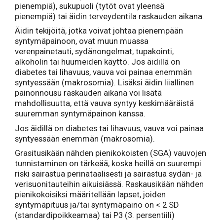
pienempiä), sukupuoli (tytöt ovat yleensä
pienempiä) tai äidin terveydentila raskauden aikana.
Äidin tekijöitä, jotka voivat johtaa pienempään
syntymäpainoon, ovat muun muassa
verenpainetauti, sydänongelmat, tupakointi,
alkoholin tai huumeiden käyttö. Jos äidillä on
diabetes tai lihavuus, vauva voi painaa enemmän
syntyessään (makrosomia). Lisäksi äidin liiallinen
painonnousu raskauden aikana voi lisätä
mahdollisuutta, että vauva syntyy keskimääräistä
suuremman syntymäpainon kanssa.
Jos äidillä on diabetes tai lihavuus, vauva voi painaa
syntyessään enemmän (makrosomia).
Grasitusikään nähden pienikokoisten (SGA) vauvojen
tunnistaminen on tärkeää, koska heillä on suurempi
riski sairastua perinataalisesti ja sairastua sydän- ja
verisuonitauteihin aikuisiässä. Raskausikään nähden
pienikokoisiksi määritellään lapset, joiden
syntymäpituus ja/tai syntymäpaino on < 2 SD
(standardipoikkeamaa) tai P3 (3. persentiili)