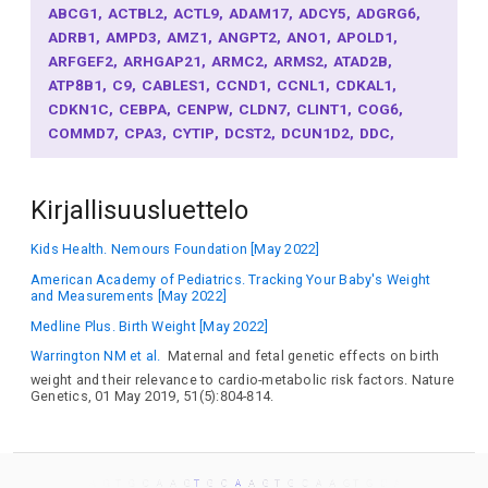
ABCG1
ACTBL2
ACTL9
ADAM17
ADCY5
ADGRG6
ADRB1
AMPD3
AMZ1
ANGPT2
ANO1
APOLD1
ARFGEF2
ARHGAP21
ARMC2
ARMS2
ATAD2B
ATP8B1
C9
CABLES1
CCND1
CCNL1
CDKAL1
CDKN1C
CEBPA
CENPW
CLDN7
CLINT1
COG6
COMMD7
CPA3
CYTIP
DCST2
DCUN1D2
DDC
DLK1
DNLZ
DNMT1
EBF1
EDEM2
EDNRB
EGFL8
ENPP2
ENTPD4
EPAS1
ESR1
FAM118A
FAM133B
Kirjallisuusluettelo
FAM98B
FANCC
FCGR2B
FCGR3A
FCGR3B
FES
FGFR1
FKBP5
FLT1
FOXA2
FUT2
GCLC
GJE1
Kids Health. Nemours Foundation [May 2022]
GLI2
GOLGA6A
GPR139
H4C4
HAAO
HEATR5A
HHEX
HHIP
HKDC1
HLA-C
HMGA1
HNF1A
HSPB2
American Academy of Pediatrics. Tracking Your Baby's Weight
and Measurements [May 2022]
ICE2
IGF1
IGF1R
IGF2
IGF2BP3
IGFBP3
IL1B
IL6
INTS7
IRS1
ITGA1
ITM2A
ITPR2
JADE2
JAG1
Medline Plus. Birth Weight [May 2022]
JARID2
KCNJ16
KCNJ2
KCNJ8
KCNN3
KCNQ1
KL
Warrington NM et al.
Maternal and fetal genetic effects on birth
KLHL24
KLHL25
KREMEN1
L3MBTL3
LILRB3
LIMS1
weight and their relevance to cardio-metabolic risk factors. Nature
Genetics, 01 May 2019, 51(5):804-814.
LLPH
LPAR1
LRIG1
LRRC4
MAFB
MAFF
MARCHF7
MED9
MIGA1
MLN
MLXIPL
MSI2
MTNR1B
MYADML2
MYC
MYL3
NCAPG
NFIL3
NKX6-3
NOC3L
NPEPL1
NR2F2
NRIP1
ONECUT1
OR5B3