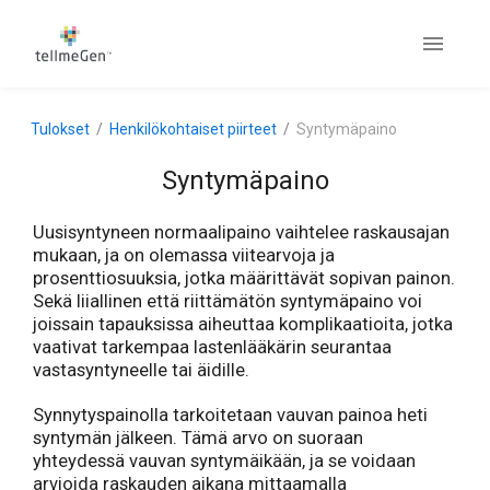
Tulokset
Henkilökohtaiset piirteet
Syntymäpaino
Syntymäpaino
Uusisyntyneen normaalipaino vaihtelee raskausajan
mukaan, ja on olemassa viitearvoja ja
prosenttiosuuksia, jotka määrittävät sopivan painon.
Sekä liiallinen että riittämätön syntymäpaino voi
joissain tapauksissa aiheuttaa komplikaatioita, jotka
vaativat tarkempaa lastenlääkärin seurantaa
vastasyntyneelle tai äidille.
Synnytyspainolla tarkoitetaan vauvan painoa heti
syntymän jälkeen. Tämä arvo on suoraan
yhteydessä vauvan syntymäikään, ja se voidaan
arvioida raskauden aikana mittaamalla