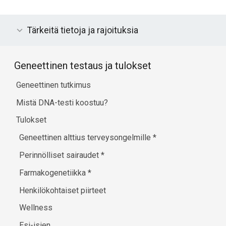
Tärkeitä tietoja ja rajoituksia
Geneettinen testaus ja tulokset
Geneettinen tutkimus
Mistä DNA-testi koostuu?
Tulokset
Geneettinen alttius terveysongelmille
*
Perinnölliset sairaudet
*
Farmakogenetiikka
*
Henkilökohtaiset piirteet
Wellness
Esi-isien