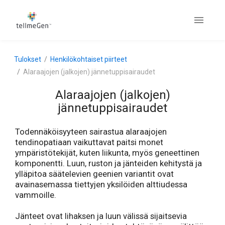
Tulokset
Henkilökohtaiset piirteet
Alaraajojen (jalkojen) jännetuppisairaudet
Alaraajojen (jalkojen)
jännetuppisairaudet
Todennäköisyyteen sairastua alaraajojen
tendinopatiaan vaikuttavat paitsi monet
ympäristötekijät, kuten liikunta, myös geneettinen
komponentti. Luun, ruston ja jänteiden kehitystä ja
ylläpitoa säätelevien geenien variantit ovat
avainasemassa tiettyjen yksilöiden alttiudessa
vammoille.
Jänteet ovat lihaksen ja luun välissä sijaitsevia