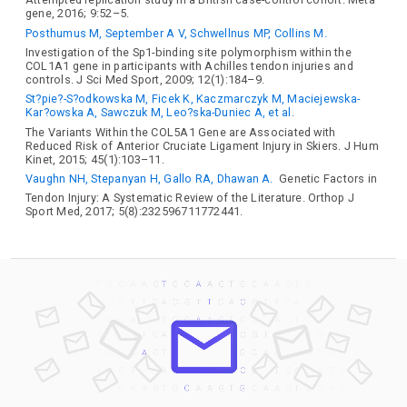
gene, 2016; 9:52–5.
Posthumus M, September A V, Schwellnus MP, Collins M.
Investigation of the Sp1-binding site polymorphism within the
COL1A1 gene in participants with Achilles tendon injuries and
controls. J Sci Med Sport, 2009; 12(1):184–9.
St?pie?-S?odkowska M, Ficek K, Kaczmarczyk M, Maciejewska-
Kar?owska A, Sawczuk M, Leo?ska-Duniec A, et al.
The Variants Within the COL5A1 Gene are Associated with
Reduced Risk of Anterior Cruciate Ligament Injury in Skiers. J Hum
Kinet, 2015; 45(1):103–11.
Vaughn NH, Stepanyan H, Gallo RA, Dhawan A.
Genetic Factors in
Tendon Injury: A Systematic Review of the Literature. Orthop J
Sport Med, 2017; 5(8):232596711772441.