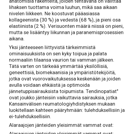
anatomisia rakenteita, joiden tehtävänä on välittää
lihaksen tuottama voima luuhun, mikä saa aikaan
nivelen liikkeen. Ne koostuvat pääasiassa
kollageenista (30 %) ja vedestä (68 %), ja pieni osa
elastiinista (2 %). Verisuonten määrä niissä on pieni,
mutta se lisääntyy liikunnan ja paranemisprosessien
aikana.
Yksi jänteeseen liittyvistä tärkeimmistä
ominaisuuksista on sen kyky toipua ja palata
normaaliin tilaansa vaurion tai vamman jälkeen.
Tätä varten on tärkeää ymmärtää yksilöllisiä,
geneettisiä, biomekaanisia ja ympäristötekijöitä,
jotka ovat vuorovaikutuksessa keskenään ja joiden
avulla voidaan ehkäistä ja optimoida
jännetuppisairauksista toipumista. Tendinopatiat"
ovat joukko jänteisiin vaikuttavia sairauksia, jotka
Kansainvälisen reumatologiyhdistyksen mukaan
luokitellaan kahteen pääryhmään: tulehduksellisiin ja
ei-tulehduksellisiin.
Alaraajojen jänteiden yleisimmät vammat ovat:
Alaraajojen jänteiden yleisimmät vammat ovat: