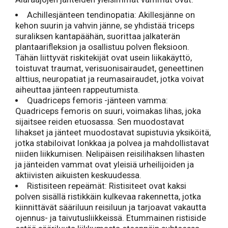
Achillesjänteen tendinopatia: Akillesjänne on
kehon suurin ja vahvin jänne, se yhdistää triceps
suraliksen kantapäähän, suorittaa jalkaterän
plantaarifleksion ja osallistuu polven fleksioon.
Tähän liittyvät riskitekijät ovat usein liikakäyttö,
toistuvat traumat, verisuonisairaudet, geneettinen
alttius, neuropatiat ja reumasairaudet, jotka voivat
aiheuttaa jänteen rappeutumista.
Quadriceps femoris -jänteen vamma:
Quadriceps femoris on suuri, voimakas lihas, joka
sijaitsee reiden etuosassa. Sen muodostavat
lihakset ja jänteet muodostavat supistuvia yksiköitä,
jotka stabiloivat lonkkaa ja polvea ja mahdollistavat
niiden liikkumisen. Nelipäisen reisilihaksen lihasten
ja jänteiden vammat ovat yleisiä urheilijoiden ja
aktiivisten aikuisten keskuudessa.
Ristisiteen repeämät: Ristisiteet ovat kaksi
polven sisällä ristikkäin kulkevaa rakennetta, jotka
kiinnittävät sääriluun reisiluun ja tarjoavat vakautta
ojennus- ja taivutusliikkeissä. Etummainen ristiside