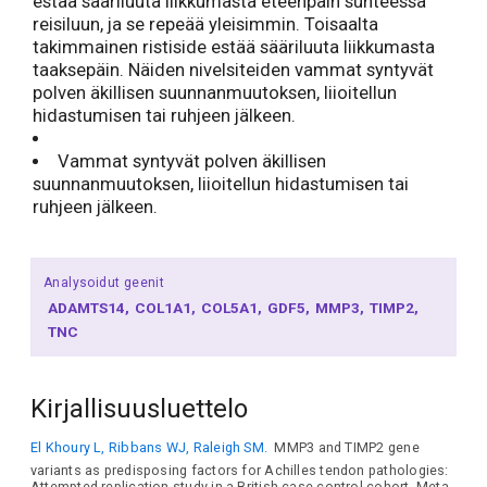
estää sääriluuta liikkumasta eteenpäin suhteessa
reisiluun, ja se repeää yleisimmin. Toisaalta
takimmainen ristiside estää sääriluuta liikkumasta
taaksepäin. Näiden nivelsiteiden vammat syntyvät
polven äkillisen suunnanmuutoksen, liioitellun
hidastumisen tai ruhjeen jälkeen.
Vammat syntyvät polven äkillisen
suunnanmuutoksen, liioitellun hidastumisen tai
ruhjeen jälkeen.
Analysoidut geenit
ADAMTS14
COL1A1
COL5A1
GDF5
MMP3
TIMP2
TNC
Kirjallisuusluettelo
El Khoury L, Ribbans WJ, Raleigh SM.
MMP3 and TIMP2 gene
variants as predisposing factors for Achilles tendon pathologies:
Attempted replication study in a British case-control cohort. Meta