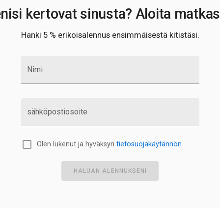
T
nisi kertovat sinusta? Aloita matkas
T
T
Hanki 5 % erikoisalennus ensimmäisestä kitistäsi.
U
V
Z
Nimi
Z
Z
A
A
sähköpostiosoite
A
A
A
Olen lukenut ja hyväksyn
tietosuojakäytännön
A
A
A
HALUAN ALENNUKSENI
A
B
C
C