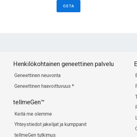
L
OSTA
M
M
M
M
H
Henkilökohtainen geneettinen palvelu
E
Geneettinen neuvonta
Geneettinen haavoittuvuus
*
tellmeGen™
Keitä me olemme
Yhteystiedot jakelijat ja kumppanit
tellmeGen tutkimus