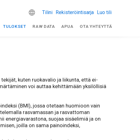
Tilini
Rekisteröintisarja
Luo tili
TULOKSET
RAW DATA
APUA
OTA YHTEYTTÄ
ijät, kuten ruokavalio ja liikunta, että ei-
mmärtäminen voi auttaa kehittämään yksilöllisiä
noindeksi (BMI), jossa otetaan huomioon vain
ttelemalla rasvamassan ja rasvattoman
ii energiavarastona, suojaa sisäelimiä ja on
isen, joilla on sama painoindeksi,