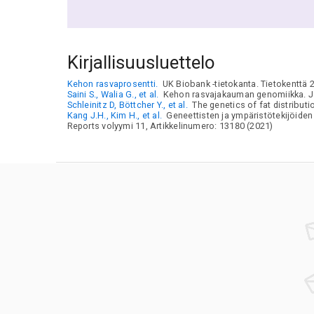
Kirjallisuusluettelo
Kehon rasvaprosentti.
UK Biobank -tietokanta. Tietokenttä 
Saini S., Walia G., et al.
Kehon rasvajakauman genomiikka. J 
Schleinitz D, Böttcher Y., et al.
The genetics of fat distribut
Kang J.H., Kim H., et al.
Geneettisten ja ympäristötekijöiden
Reports volyymi 11, Artikkelinumero: 13180 (2021)