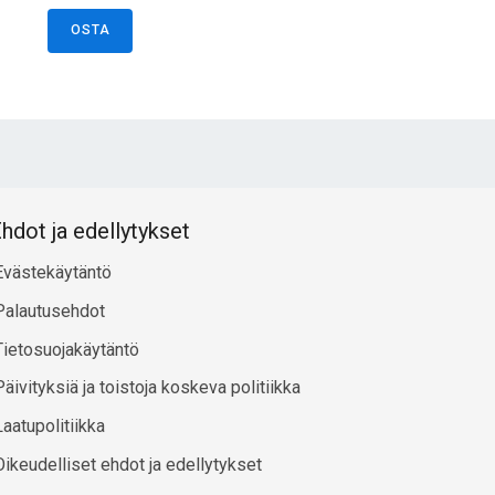
YZL4
MAD1L1
MAFF
MAML3
MAP2K5
MAP3K3
OSTA
AP6D1
MAST3
MC4R
MCMDC2
MDFIC2
ED13L
MED23
MEF2C
METTL4
MLN
MMP23B
MS22L
MOB2
MORN3
MPHOSPH8
MROH5
RPL1
MSRA
MTIF3
MTRF1L
HIVEP3
HNF4G
NRNPD
HOXA7
HOXC5
HRH4
hdot ja edellytykset
Evästekäytäntö
Palautusehdot
Tietosuojakäytäntö
Päivityksiä ja toistoja koskeva politiikka
Laatupolitiikka
Oikeudelliset ehdot ja edellytykset