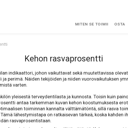
MITEN SE TOIMII
OSTA
ntti
Kehon rasvaprosentti
n indikaattori, johon vaikuttavat sekä muutettavissa olevat tek
oli ja perimä. Näiden tekijöiden ja niiden vuorovaikutuksen y
ämistä varten.
kilön yleisestä terveydentilasta ja kunnosta. Toisin kuin pai
aprosentti antaa tarkemman kuvan kehon koostumuksesta ero
timaalisen toiminnan kannalta välttämätöntä, sillä rasva toim
Tämä lähestymistapa on ratkaisevan tärkeä, koska kahden ihm
heidän rasvaprosentistaan.