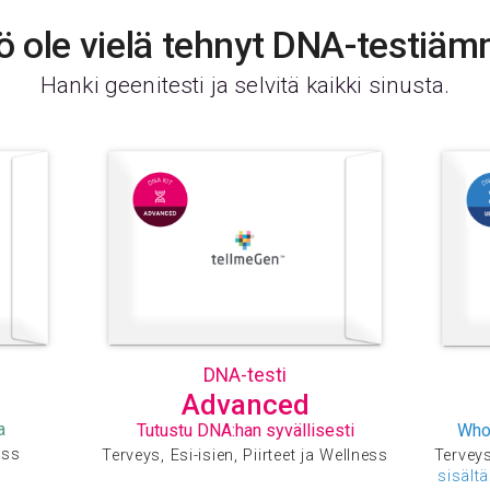
C
C
ö ole vielä tehnyt DNA-testiä
C
C
Hanki geenitesti ja selvitä kaikki sinusta.
C
D
D
E
F
F
F
G
G
G
H
I
DNA-testi
I
Advanced
K
a
Tutustu DNA:han syvällisesti
Who
K
ess
Terveys, Esi-isien, Piirteet ja Wellness
Terveys,
L
sisält
L