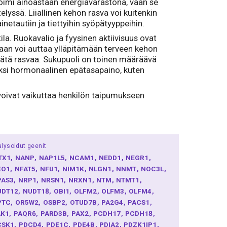
toimi ainoastaan energiavarastona, vaan se
lyssä. Liiallinen kehon rasva voi kuitenkin
inetautiin ja tiettyihin syöpätyyppeihin.
ila. Ruokavalio ja fyysinen aktiivisuus ovat
ntaan voi auttaa ylläpitämään terveen kehon
isätä rasvaa. Sukupuoli on toinen määräävä
isäksi hormonaalinen epätasapaino, kuten
 voivat vaikuttaa henkilön taipumukseen
lysoidut geenit
TX1
NANP
NAP1L5
NCAM1
NEDD1
NEGR1
EO1
NFAT5
NFU1
NIM1K
NLGN1
NNMT
NOC3L
PAS3
NRP1
NRSN1
NRXN1
NTM
NTMT1
UDT12
NUDT18
OBI1
OLFM2
OLFM3
OLFM4
PTC
OR5W2
OSBP2
OTUD7B
PA2G4
PACS1
AK1
PAQR6
PARD3B
PAX2
PCDH17
PCDH18
CSK1
PDCD4
PDE1C
PDE4B
PDIA2
PDZK1IP1