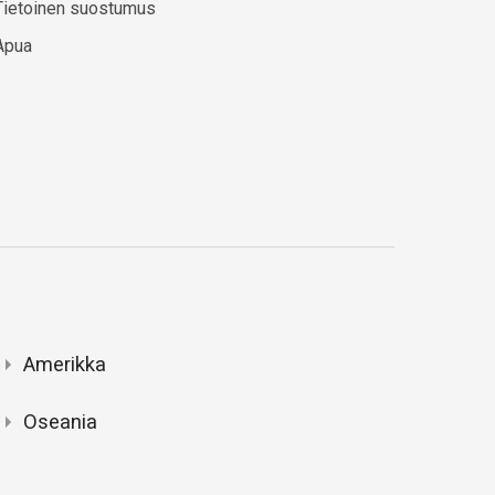
Tietoinen suostumus
Apua
Amerikka
Oseania