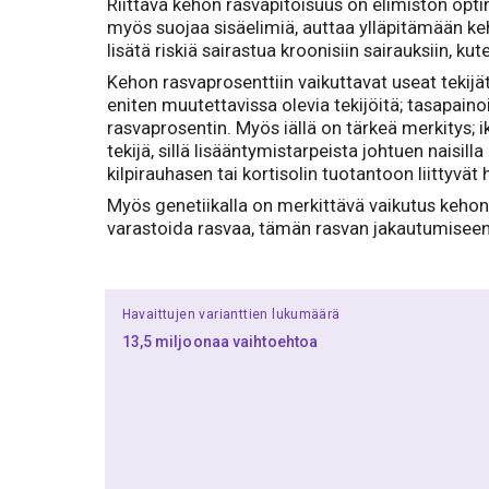
Riittävä kehon rasvapitoisuus on elimistön opt
myös suojaa sisäelimiä, auttaa ylläpitämään keh
lisätä riskiä sairastua kroonisiin sairauksiin, ku
Kehon rasvaprosenttiin vaikuttavat useat tekijät,
eniten muutettavissa olevia tekijöitä; tasapaino
rasvaprosentin. Myös iällä on tärkeä merkitys;
tekijä, sillä lisääntymistarpeista johtuen naisi
kilpirauhasen tai kortisolin tuotantoon liittyvät
Myös genetiikalla on merkittävä vaikutus kehon
varastoida rasvaa, tämän rasvan jakautumiseen 
Havaittujen varianttien lukumäärä
13,5 miljoonaa vaihtoehtoa