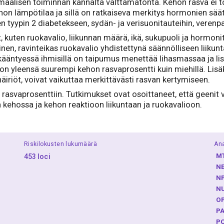
imaalisen toiminnan kannalta välttämätöntä. Kehon rasva ei 
on lämpötilaa ja sillä on ratkaiseva merkitys hormonien sääte
ten tyypin 2 diabetekseen, sydän- ja verisuonitauteihin, verenpa
 kuten ruokavalio, liikunnan määrä, ikä, sukupuoli ja hormonit
inen, ravinteikas ruokavalio yhdistettynä säännölliseen liiku
 ikääntyessä ihmisillä on taipumus menettää lihasmassaa ja l
lla on yleensä suurempi kehon rasvaprosentti kuin miehillä. L
 häiriöt, voivat vaikuttaa merkittävästi rasvan kertymiseen.
 rasvaprosenttiin. Tutkimukset ovat osoittaneet, että geenit
kehossa ja kehon reaktioon liikuntaan ja ruokavalioon.
Riskilokusten lukumäärä
Ana
M
453 loci
N
N
N
O
P
P