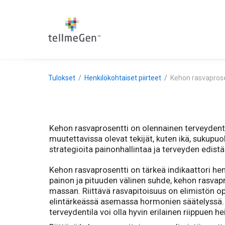
Tulokset
Henkilökohtaiset piirteet
Kehon rasvaprose
Kehon rasvaprosentti on olennainen terveydentila
muutettavissa olevat tekijät, kuten ikä, sukupu
strategioita painonhallintaa ja terveyden edist
Kehon rasvaprosentti on tärkeä indikaattori hen
painon ja pituuden välinen suhde, kehon rasv
massan. Riittävä rasvapitoisuus on elimistön op
elintärkeässä asemassa hormonien säätelyssä. 
terveydentila voi olla hyvin erilainen riippuen 