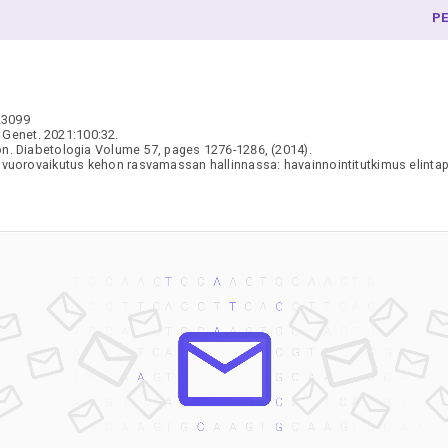
P
P
P
P
P
23099
R
Genet. 2021:100:32.
R
ion. Diabetologia Volume 57, pages 1276-1286, (2014).
 vuorovaikutus kehon rasvamassan hallinnassa: havainnointitutkimus elintap
R
S
S
S
S
S
S
S
S
S
T
T
T