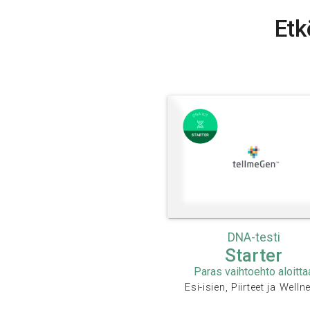
Etk
DNA-testi
Starter
Paras vaihtoehto aloitta
Esi-isien, Piirteet ja Welln