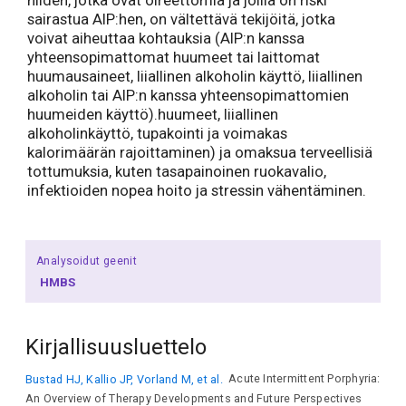
niiden, jotka ovat oireettomia ja joilla on riski
sairastua AIP:hen, on vältettävä tekijöitä, jotka
voivat aiheuttaa kohtauksia (AIP:n kanssa
yhteensopimattomat huumeet tai laittomat
huumausaineet, liiallinen alkoholin käyttö, liiallinen
alkoholin tai AIP:n kanssa yhteensopimattomien
huumeiden käyttö).huumeet, liiallinen
alkoholinkäyttö, tupakointi ja voimakas
kalorimäärän rajoittaminen) ja omaksua terveellisiä
tottumuksia, kuten tasapainoinen ruokavalio,
infektioiden nopea hoito ja stressin vähentäminen.
Analysoidut geenit
HMBS
Kirjallisuusluettelo
Bustad HJ, Kallio JP, Vorland M, et al.
Acute Intermittent Porphyria:
An Overview of Therapy Developments and Future Perspectives