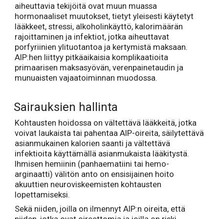
aiheuttavia tekijöitä ovat muun muassa
hormonaaliset muutokset, tietyt yleisesti käytetyt
lääkkeet, stressi, alkoholinkäyttö, kalorimäärän
rajoittaminen ja infektiot, jotka aiheuttavat
porfyriinien ylituotantoa ja kertymistä maksaan.
AIP:hen liittyy pitkäaikaisia komplikaatioita
primaarisen maksasyövän, verenpainetaudin ja
munuaisten vajaatoiminnan muodossa.
Sairauksien hallinta
Kohtausten hoidossa on vältettävä lääkkeitä, jotka
voivat laukaista tai pahentaa AIP-oireita, säilytettävä
asianmukainen kalorien saanti ja vältettävä
infektioita käyttämällä asianmukaista lääkitystä.
Ihmisen hemiinin (panhaematiini tai hemo-
arginaatti) välitön anto on ensisijainen hoito
akuuttien neuroviskeemisten kohtausten
lopettamiseksi.
Sekä niiden, joilla on ilmennyt AIP:n oireita, että