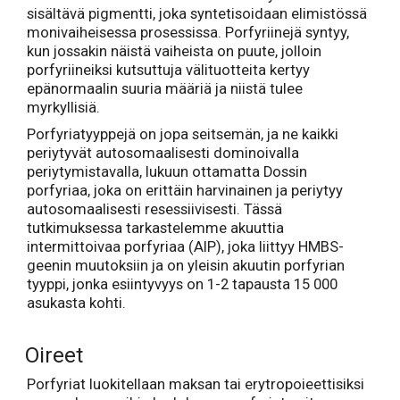
sisältävä pigmentti, joka syntetisoidaan elimistössä
monivaiheisessa prosessissa. Porfyriinejä syntyy,
kun jossakin näistä vaiheista on puute, jolloin
porfyriineiksi kutsuttuja välituotteita kertyy
epänormaalin suuria määriä ja niistä tulee
myrkyllisiä.
Porfyriatyyppejä on jopa seitsemän, ja ne kaikki
periytyvät autosomaalisesti dominoivalla
periytymistavalla, lukuun ottamatta Dossin
porfyriaa, joka on erittäin harvinainen ja periytyy
autosomaalisesti resessiivisesti. Tässä
tutkimuksessa tarkastelemme akuuttia
intermittoivaa porfyriaa (AIP), joka liittyy HMBS-
geenin muutoksiin ja on yleisin akuutin porfyrian
tyyppi, jonka esiintyvyys on 1-2 tapausta 15 000
asukasta kohti.
Oireet
Porfyriat luokitellaan maksan tai erytropoieettisiksi