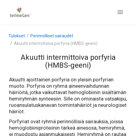
Tulokset
Perinnölliset sairaudet
Akuutti intermittoiva porfyria (HMBS-geeni)
Akuutti intermittoiva porfyria
(HMBS-geeni)
Akuutti ajoittainen porfyria on yleisin porfyrian
muoto. Porfyria on ryhmä aineenvaihdunnan
häiriöitä, jotka vaikuttavat hemoglobiinin sisältämän
hemiryhmän synteesiin. Sille on ominaista vatsakipu,
ruoansulatuskanavan toimintahäiriöt ja neurologiset
häiriöt.
Porfyriat ovat ryhmä perinnöllisiä sairauksia, joissa
hemoglobiiniproteiinin tärkeä ainesosa, hemiryhmä,
ei muodostu asianmukaisesti. Hemiryhmä on rautaa