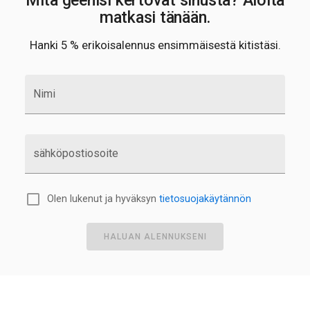
Mitä geenisi kertovat sinusta? Aloita
matkasi tänään.
Hanki 5 % erikoisalennus ensimmäisestä kitistäsi.
Nimi
sähköpostiosoite
Olen lukenut ja hyväksyn
tietosuojakäytännön
HALUAN ALENNUKSENI