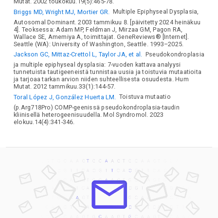
Mutat. 2002 toukokuu.19(5):465-78.
Briggs MD, Wright MJ, Mortier GR.
Multiple Epiphyseal Dysplasia,
Autosomal Dominant. 2003 tammikuu 8. [päivitetty 2024 heinäkuu
4]. Teoksessa: Adam MP, Feldman J, Mirzaa GM, Pagon RA,
Wallace SE, Amemiya A, toimittajat. GeneReviews® [Internet].
Seattle (WA): University of Washington, Seattle. 1993–2025.
Jackson GC, Mittaz-Crettol L, Taylor JA, et al.
Pseudokondroplasia
ja multiple epiphyseal dysplasia: 7-vuoden kattava analyysi
tunnetuista tautigeeneistä tunnistaa uusia ja toistuvia mutaatioita
ja tarjoaa tarkan arvion niiden suhteellisesta osuudesta. Hum
Mutat. 2012 tammikuu.33(1):144-57.
Toral López J, González Huerta LM.
Toistuva mutaatio
(p.Arg718Pro) COMP-geenissä pseudokondroplasia-taudin
kliinisellä heterogeenisuudella. Mol Syndromol. 2023
elokuu.14(4):341-346.