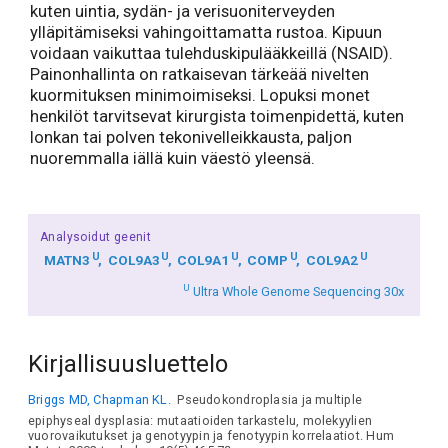
kuten uintia, sydän- ja verisuoniterveyden
ylläpitämiseksi vahingoittamatta rustoa. Kipuun
voidaan vaikuttaa tulehduskipulääkkeillä (NSAID).
Painonhallinta on ratkaisevan tärkeää nivelten
kuormituksen minimoimiseksi. Lopuksi monet
henkilöt tarvitsevat kirurgista toimenpidettä, kuten
lonkan tai polven tekonivelleikkausta, paljon
nuoremmalla iällä kuin väestö yleensä.
Analysoidut geenit
U
U
U
U
U
MATN3
COL9A3
COL9A1
COMP
COL9A2
U
Ultra Whole Genome Sequencing 30x
Kirjallisuusluettelo
Briggs MD, Chapman KL.
Pseudokondroplasia ja multiple
epiphyseal dysplasia: mutaatioiden tarkastelu, molekyylien
vuorovaikutukset ja genotyypin ja fenotyypin korrelaatiot. Hum