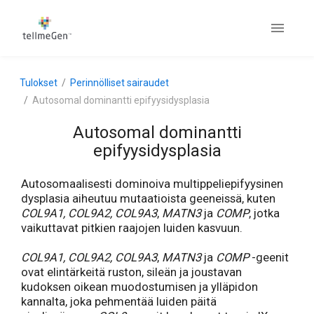
Tulokset
Perinnölliset sairaudet
Autosomal dominantti epifyysidysplasia
Autosomal dominantti
epifyysidysplasia
Autosomaalisesti dominoiva multippeliepifyysinen
dysplasia aiheutuu mutaatioista geeneissä, kuten
COL9A1, COL9A2, COL9A3
,
MATN3
ja
COMP
, jotka
vaikuttavat pitkien raajojen luiden kasvuun.
COL9A1, COL9A2, COL9A3
,
MATN3
ja
COMP
-geenit
ovat elintärkeitä ruston, sileän ja joustavan
kudoksen oikean muodostumisen ja ylläpidon
kannalta, joka pehmentää luiden päitä