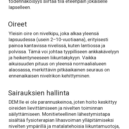
todennäköisyys siirtää tila eteenpäin jokaiselle
lapselleen.
Oireet
Yleisin oire on nivelkipu, joka alkaa yleensä
lapsuudessa (usein 2–10-vuotiaana), erityisesti
painoa kantavissa nivelissä, kuten lantiossa ja
polvissa. Tämä voi johtaa tyypilliseen ankkakävelyyn
ja heikentyneeseen liikuntakykyyn. Vaikka
aikuisuuden pituus on yleensä normaalialueen
alaosassa, merkittävin pitkäaikainen seuraus on
ennenaikaisen nivelrikon kehittyminen.
Sairauksien hallinta
DEM:lle ei ole parannuskeinoa, joten hoito keskittyy
oireiden lievittämiseen ja nivelten toiminnan
säilyttämiseen. Monitieteellinen lähestymistapa
sisältää fysioterapian lihasvoiman ylläpitämiseksi
nivelten ympärillä ja matalatehoisia liikuntamuotoja,