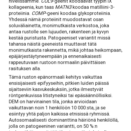
nivelissämme.
COL9
-geenit koodaavat tyypin IX
kollageenia, kun taas
MATN3
koodaa matilliini-3-
proteiinia.
COMP
-geeni koodaa glykoproteiinia.
Yhdessä nämä proteiinit muodostavat osan
soluväliainetta, monimutkaista verkostoa, joka
antaa rustolle sen lujuuden, rakenteen ja kyvyn
kestää puristusta. Patogeeniset variantit missä
tahansa näistä geeneistä muuttavat tätä
monimutkaista rakennetta, mikä johtaa heikompaan,
epäjärjestäytyneempään ja ennenaikaisesti
rappeutuvaan rustoon normaalin päivittäisen
rasituksen alla.
Tämä ruston epänormaali kehitys vaikuttaa
ensisijaisesti epifyyseihin, pitkien luiden päissä
sijaitseviin kasvukeskuksiin, jotka ilmestyvät
röntgenkuvissa litistyneiksi tai epäsäännöllisiksi.
DEM on harvinainen tila, jonka arvioidaan
vaikuttavan noin 1 henkilöön 10 000:sta, ja se
esiintyy yhtä paljon kaikissa etnisissä ryhmissä.
Autosomaalisesti dominanttina häiriönä henkilöllä,
jolla on patogeeninen variantti, on 50 %:n