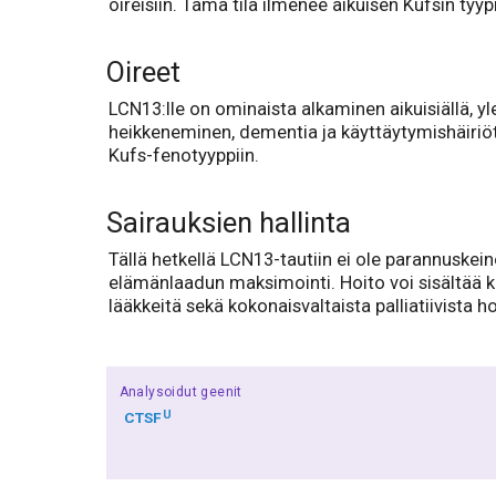
oireisiin. Tämä tila ilmenee aikuisen Kufsin tyy
Oireet
LCN13:lle on ominaista alkaminen aikuisiällä, y
heikkeneminen, dementia ja käyttäytymishäiriöt.
Kufs-fenotyyppiin.
Sairauksien hallinta
Tällä hetkellä LCN13-tautiin ei ole parannuskein
elämänlaadun maksimointi. Hoito voi sisältää kou
lääkkeitä sekä kokonaisvaltaista palliatiivista ho
Analysoidut geenit
U
CTSF