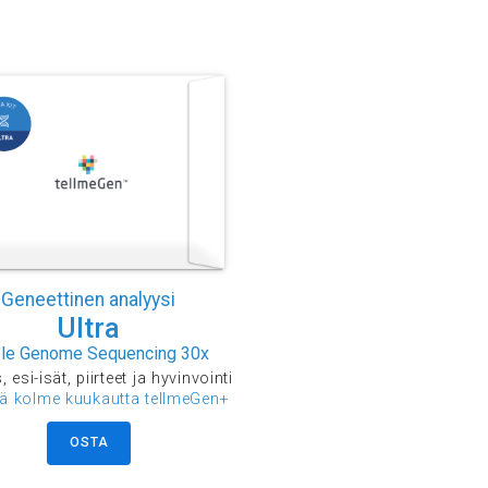
Geneettinen analyysi
Ultra
le Genome Sequencing 30x
 esi-isät, piirteet ja hyvinvointi
ää kolme kuukautta tellmeGen+
OSTA