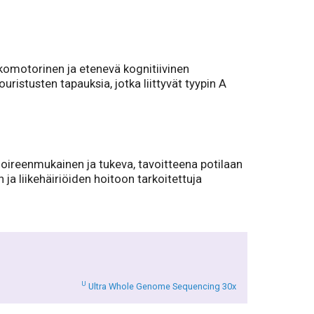
ykomotorinen ja etenevä kognitiivinen
istusten tapauksia, jotka liittyvät tyypin A
n oireenmukainen ja tukeva, tavoitteena potilaan
ja liikehäiriöiden hoitoon tarkoitettuja
U
Ultra Whole Genome Sequencing 30x