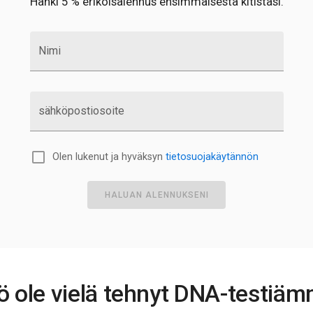
Hanki 5 % erikoisalennus ensimmäisestä kitistäsi.
Nimi
sähköpostiosoite
Olen lukenut ja hyväksyn
tietosuojakäytännön
HALUAN ALENNUKSENI
ö ole vielä tehnyt DNA-testiä