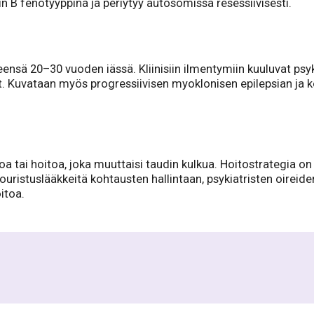
pin B fenotyyppinä ja periytyy autosomissa resessiivisesti.
leensä 20–30 vuoden iässä. Kliinisiin ilmentymiin kuuluvat ps
 Kuvataan myös progressiivisen myoklonisen epilepsian ja kour
oa tai hoitoa, joka muuttaisi taudin kulkua. Hoitostrategia o
ristuslääkkeitä kohtausten hallintaan, psykiatristen oireiden 
itoa.