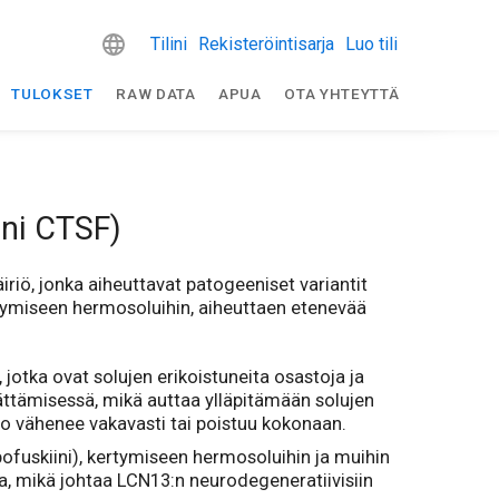
Tilini
Rekisteröintisarja
Luo tili
TULOKSET
RAW DATA
APUA
OTA YHTEYTTÄ
eni CTSF)
riö, jonka aiheuttavat patogeeniset variantit
rtymiseen hermosoluihin, aiheuttaen etenevää
jotka ovat solujen erikoistuneita osastoja ja
rrättämisessä, mikä auttaa ylläpitämään solujen
nto vähenee vakavasti tai poistuu kokonaan.
pofuskiini), kertymiseen hermosoluihin ja muihin
a, mikä johtaa LCN13:n neurodegeneratiivisiin