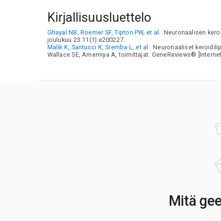
Kirjallisuusluettelo
Ghayal NB, Roemer SF, Tipton PW, et al.
Neuronaalisen keroi
joulukuu 23.11(1):e200227.
Malik K, Santucci K, Sremba L, et al.
Neuronaaliset keroidili
Wallace SE, Amemiya A, toimittajat. GeneReviews® [Internet]
Mitä gee