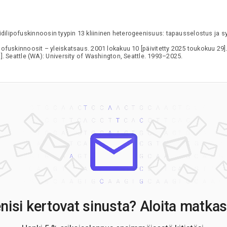
dilipofuskinnoosin tyypin 13 kliininen heterogeenisuus: tapausselostus ja s
pofuskinnoosit – yleiskatsaus. 2001 lokakuu 10 [päivitetty 2025 toukokuu 2
. Seattle (WA): University of Washington, Seattle. 1993–2025.
nisi kertovat sinusta? Aloita matkas