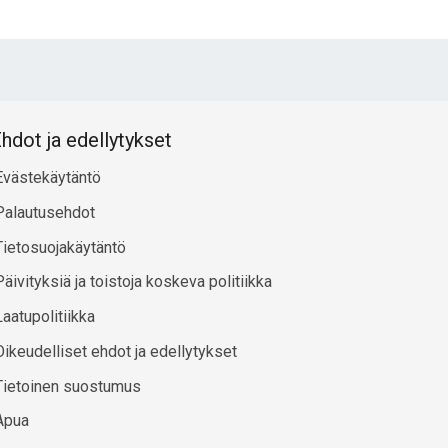
hdot ja edellytykset
Evästekäytäntö
Palautusehdot
Tietosuojakäytäntö
Päivityksiä ja toistoja koskeva politiikka
Laatupolitiikka
Oikeudelliset ehdot ja edellytykset
Tietoinen suostumus
Apua