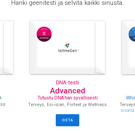
Hanki geenitesti ja selvitä kaikki sinusta.
DNA-testi
Advanced
a
Tutustu DNA:han syvällisesti
Who
ess
Terveys, Esi-isien, Piirteet ja Wellness
Terveys,
sisält
OSTA