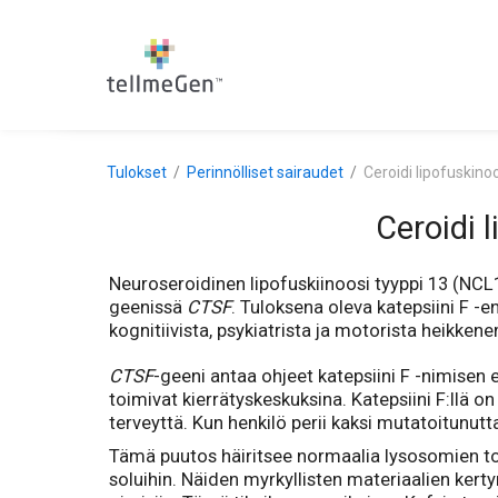
Tulokset
Perinnölliset sairaudet
Ceroidi lipofuskino
Ceroidi 
Neuroseroidinen lipofuskiinoosi tyyppi 13 (NCL1
geenissä
CTSF
. Tuloksena oleva katepsiini F -
kognitiivista, psykiatrista ja motorista heikkene
CTSF
-geeni antaa ohjeet katepsiini F -nimisen 
toimivat kierrätyskeskuksina. Katepsiini F:llä o
terveyttä. Kun henkilö perii kaksi mutatoitunut
Tämä puutos häiritsee normaalia lysosomien toim
soluihin. Näiden myrkyllisten materiaalien ker