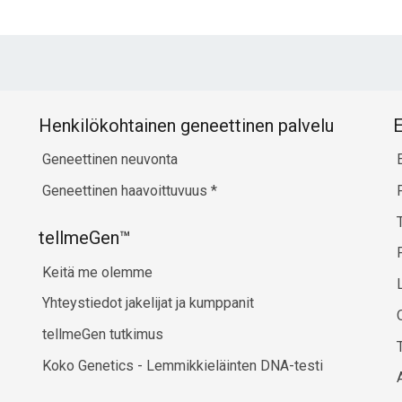
Henkilökohtainen geneettinen palvelu
E
Geneettinen neuvonta
Geneettinen haavoittuvuus
*
tellmeGen™
Keitä me olemme
Yhteystiedot jakelijat ja kumppanit
tellmeGen tutkimus
Koko Genetics - Lemmikkieläinten DNA-testi