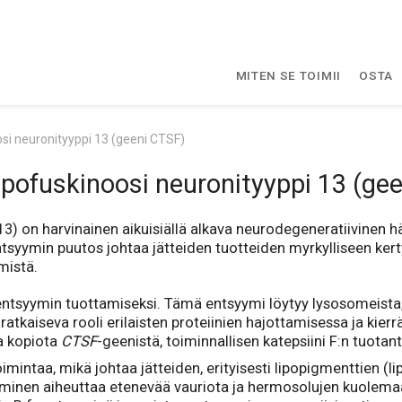
MITEN SE TOIMII
OSTA
osi neuronityyppi 13 (geeni CTSF)
lipofuskinoosi neuronityyppi 13 (ge
3) on harvinainen aikuisiällä alkava neurodegeneratiivinen häi
entsyymin puutos johtaa jätteiden tuotteiden myrkylliseen ke
mistä.
entsyymin tuottamiseksi. Tämä entsyymi löytyy lysosomeista, 
n ratkaiseva rooli erilaisten proteiinien hajottamisessa ja kie
ta kopiota
CTSF
-geenistä, toiminnallisen katepsiini F:n tuota
intaa, mikä johtaa jätteiden, erityisesti lipopigmenttien (li
tyminen aiheuttaa etenevää vauriota ja hermosolujen kuolema