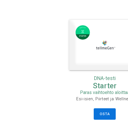
DNA-testi
Starter
Paras vaihtoehto aloitta
Esi-isien, Piirteet ja Welln
OSTA