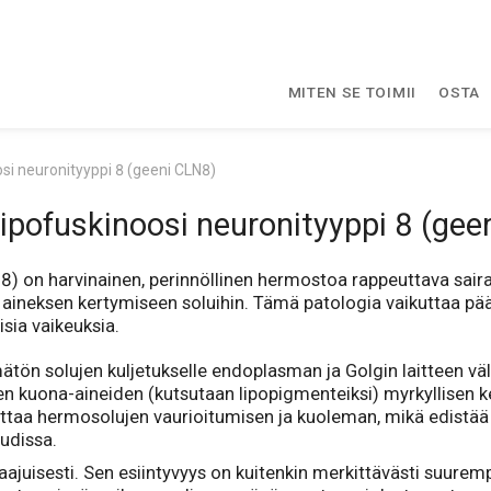
MITEN SE TOIMII
OSTA
osi neuronityyppi 8 (geeni CLN8)
lipofuskinoosi neuronityyppi 8 (ge
8) on harvinainen, perinnöllinen hermostoa rappeuttava sair
 aineksen kertymiseen soluihin. Tämä patologia vaikuttaa p
isia vaikeuksia.
ätön solujen kuljetukselle endoplasman ja Golgin laitteen väl
aen kuona-aineiden (kutsutaan lipopigmenteiksi) myrkyllisen k
taa hermosolujen vaurioitumisen ja kuoleman, mikä edistää
audissa.
ajuisesti. Sen esiintyvyys on kuitenkin merkittävästi suuremp