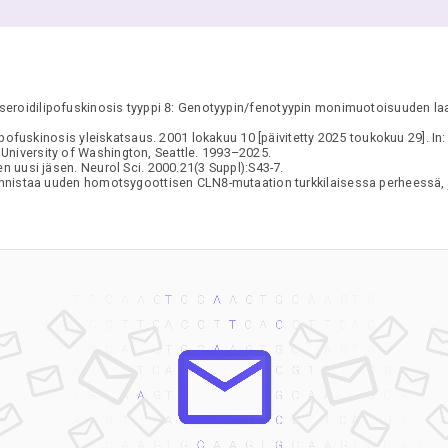
eroidilipofuskinosis tyyppi 8: Genotyypin/fenotyypin monimuotoisuuden la
pofuskinosis yleiskatsaus. 2001 lokakuu 10 [päivitetty 2025 toukokuu 29]. 
 University of Washington, Seattle. 1993–2025.
 uusi jäsen. Neurol Sci. 2000.21(3 Suppl):S43-7.
nistaa uuden homotsygoottisen CLN8-mutaation turkkilaisessa perheessä, jo