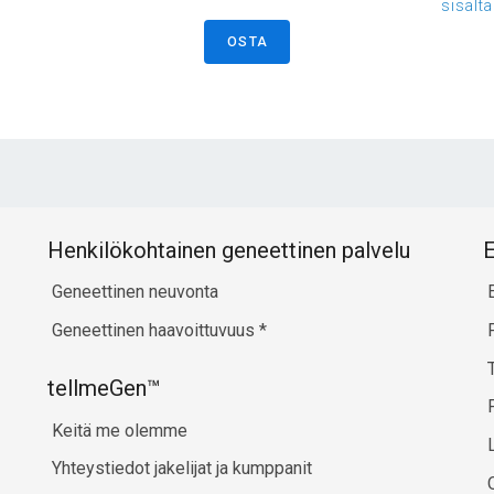
sisält
OSTA
Henkilökohtainen geneettinen palvelu
E
Geneettinen neuvonta
Geneettinen haavoittuvuus
*
tellmeGen™
Keitä me olemme
Yhteystiedot jakelijat ja kumppanit