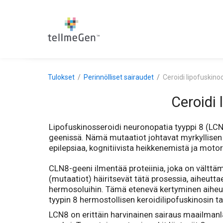
Tulokset
Perinnölliset sairaudet
Ceroidi lipofuskino
Ceroidi 
Lipofuskinosseroidi neuronopatia tyyppi 8 (LCN
geenissä. Nämä mutaatiot johtavat myrkyllisen
epilepsiaa, kognitiivista heikkenemistä ja motor
CLN8-geeni ilmentää proteiinia, joka on välttäm
(mutaatiot) häiritsevät tätä prosessia, aiheutt
hermosoluihin. Tämä etenevä kertyminen aiheut
tyypin 8 hermostollisen keroidilipofuskinosin t
LCN8 on erittäin harvinainen sairaus maailmanla