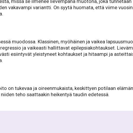
sta, missä se ilmenee lievempänä muotona, joka tunnetaan po
uden vakavampi variantti. On syytä huomata, että viime vuosi
a.
isessä muodossa. Klassinen, myöhäinen ja vaikea lapsuusmuoto
egressio ja vaikeasti hallittavat epilepsiakohtaukset. Lievä
lvästi esiintyvät yleistyneet kohtaukset ja hitaampi ja asteitt
a.
Hoito on tukevaa ja oireenmukaista, keskittyen potilaan eläm
a niiden teho saattaakin heikentyä taudin edetessä.