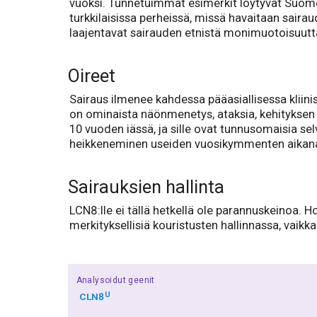
vuoksi. Tunnetuimmat esimerkit löytyvät Suome
turkkilaisissa perheissä, missä havaitaan saira
laajentavat sairauden etnistä monimuotoisuutt
Oireet
Sairaus ilmenee kahdessa pääasiallisessa kliin
on ominaista näönmenetys, ataksia, kehityksen r
10 vuoden iässä, ja sille ovat tunnusomaisia ​​se
heikkeneminen useiden vuosikymmenten aikan
Sairauksien hallinta
LCN8:lle ei tällä hetkellä ole parannuskeinoa. 
merkityksellisiä kouristusten hallinnassa, vaikk
Analysoidut geenit
U
CLN8