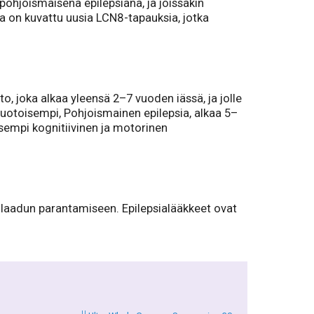
hjoismaisena epilepsiana, ja joissakin
na on kuvattu uusia LCN8-tapauksia, jotka
, joka alkaa yleensä 2–7 vuoden iässä, ja jolle
muotoisempi, Pohjoismainen epilepsia, alkaa 5–
aisempi kognitiivinen ja motorinen
änlaadun parantamiseen. Epilepsialääkkeet ovat
U