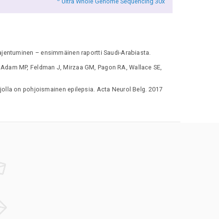
Ultra Whole Genome Sequencing 30x
ajentuminen – ensimmäinen raportti Saudi-Arabiasta.
In: Adam MP, Feldman J, Mirzaa GM, Pagon RA, Wallace SE,
lla on pohjoismainen epilepsia. Acta Neurol Belg. 2017