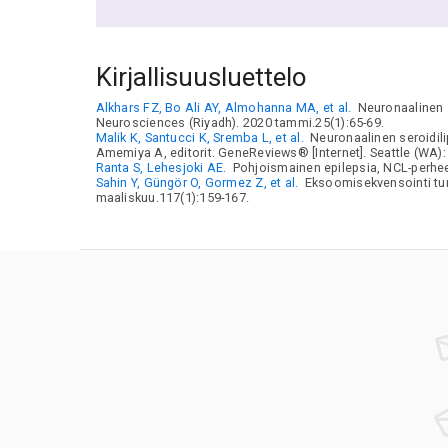
Kirjallisuusluettelo
Alkhars FZ, Bo Ali AY, Almohanna MA, et al.
Neuronaalinen s
Neurosciences (Riyadh). 2020 tammi.25(1):65-69.
Malik K, Santucci K, Sremba L, et al.
Neuronaalinen seroidili
Amemiya A, editorit. GeneReviews® [Internet]. Seattle (WA):
Ranta S, Lehesjoki AE.
Pohjoismainen epilepsia, NCL-perheen
Sahin Y, Güngör O, Gormez Z, et al.
Eksoomisekvensointi tun
maaliskuu.117(1):159-167.