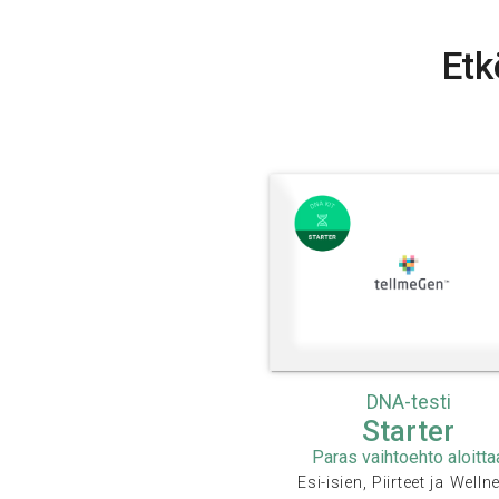
Etk
DNA-testi
Starter
Paras vaihtoehto aloitta
Esi-isien, Piirteet ja Welln