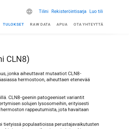
Tilini
Rekisteröintisarja
Luo tili
TULOKSET
RAW DATA
APUA
OTA YHTEYTTÄ
eni CLN8)
aus, jonka aiheuttavat mutaatiot CLN8-
ääasiassa hermostoon, aiheuttaen etenevää
illä. CLN8-geenin patogeeniset variantit
ertymisen solujen lysosomeihin, erityisesti
 hermoston rappeutumista, jota havaitaan
i tietyissä populaatioissa perustajavaikutusten