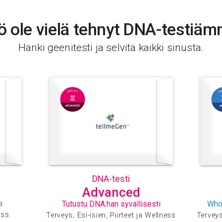
ö ole vielä tehnyt DNA-testiä
Hanki geenitesti ja selvitä kaikki sinusta.
DNA-testi
Advanced
a
Tutustu DNA:han syvällisesti
Who
ess
Terveys, Esi-isien, Piirteet ja Wellness
Terveys,