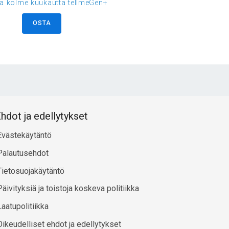
ää kolme kuukautta tellmeGen+
OSTA
hdot ja edellytykset
Evästekäytäntö
Palautusehdot
Tietosuojakäytäntö
Päivityksiä ja toistoja koskeva politiikka
Laatupolitiikka
Oikeudelliset ehdot ja edellytykset