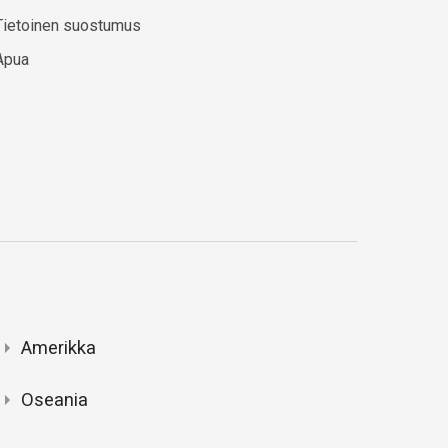
Tietoinen suostumus
Apua
Amerikka
Oseania