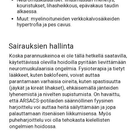
kouristukset, lihasheikkous, epävakaus taudin
alkaessa.
Muut: myelinoituneiden verkkokalvosäikeiden
hypertrofia ja pes cavus.
Sairauksien hallinta
Koska parannuskeinoa ei ole tällä hetkellä saatavilla,
käytettävissä olevilla hoidoilla pyritään lievittämään
neuromuskulaarisia ongelmia. Fysioterapia ja tietyt
lääkkeet, kuten baklofeeni, voivat auttaa
parantamaan varhaisia oireita, kuten spastisuutta
(jäykät ja kireät lihakset), ehkäisemällä jänteiden
lyhenemistä ja nivelten supistumista. On havaittu,
että ARSACS-potilaiden säännöllinen fyysinen
harjoittelu voi auttaa heitä säilyttämään ja jopa
palauttamaan itsenäisen liikkumisensa. Myös
puheharjoittelu voi olla tehokasta kielellisten
ongelmien hoidossa.