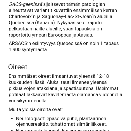
SACS-geenissä
sijaitsevat tämän patologian
aiheuttavat variantit kuvattiin ensimmäisen kerran
Charlevoix`n ja Saguenay-Lac-St-Jean`n alueilla
Quebecissä (Kanada). Nykyään se ei rajoitu
pelkästään näille alueille, vaan tapauksia on
raportoitu ympäri Eurooppaa ja Aasiaa.
ARSACS:n esiintyvyys Quebecissä on noin 1 tapaus
1 900 syntymästä.
Oireet
Ensimmäiset oireet ilmaantuvat yleensä 12-18
kuukauden iässä. Aluksi tauti ilmenee yleensä
pikkuaivojen ataksiana ja spastisuutena. Useimmat
potilaat lakkaavat kävelemästä elämänsä viidennellä
vuosikymmenellä.
Muita yleisiä oireita ovat:
Neurologiset: epäselvä puhe, plantaarinen
ojennusreaktio, tahattomat silmänliikkeet.
Neuromuskulaariset: lihasmassan menetys,