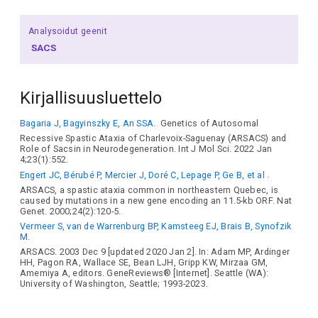
Analysoidut geenit
SACS
Kirjallisuusluettelo
Bagaria J, Bagyinszky E, An SSA.
Genetics of Autosomal
Recessive Spastic Ataxia of Charlevoix-Saguenay (ARSACS) and
Role of Sacsin in Neurodegeneration. Int J Mol Sci. 2022 Jan
4;23(1):552.
Engert JC, Bérubé P, Mercier J, Doré C, Lepage P, Ge B, et al
.
ARSACS, a spastic ataxia common in northeastern Quebec, is
caused by mutations in a new gene encoding an 11.5-kb ORF. Nat
Genet. 2000;24(2):120-5.
Vermeer S, van de Warrenburg BP, Kamsteeg EJ, Brais B, Synofzik
M.
ARSACS. 2003 Dec 9 [updated 2020 Jan 2]. In: Adam MP, Ardinger
HH, Pagon RA, Wallace SE, Bean LJH, Gripp KW, Mirzaa GM,
Amemiya A, editors. GeneReviews® [Internet]. Seattle (WA):
University of Washington, Seattle; 1993-2023.