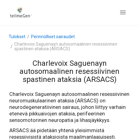
Tulokset
Perinnölliset sairaudet
Charlevoix Saguenayn autosomaalinen resessiivinen
spastinen ataksia (ARSACS)
Charlevoix Saguenayn
autosomaalinen resessiivinen
spastinen ataksia (ARSACS)
Charlevoix Saguenayn autosomaalinen resessiivinen
neuromuskulaarinen ataksia (ARSACS) on
neurodegeneratiivinen sairaus, johon liittyy varhain
etenevä pikkuaivojen ataksia, perifeerinen
sensomotorinen neuropatia ja lihasjäykkyys.
ARSACS:ää pidetään yhtenä yleisimmistä
resessiivisistä ataksioista maailmanlaajuisesti.