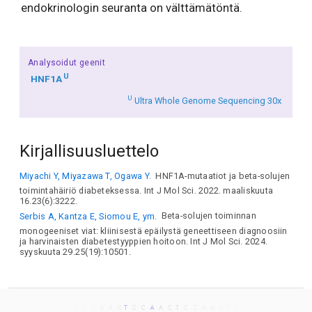
endokrinologin seuranta on välttämätöntä.
Analysoidut geenit
U
HNF1A
U
Ultra Whole Genome Sequencing 30x
Kirjallisuusluettelo
Miyachi Y, Miyazawa T, Ogawa Y.
HNF1A-mutaatiot ja beta-solujen
toimintahäiriö diabeteksessa. Int J Mol Sci. 2022. maaliskuuta
16.23(6):3222.
Serbis A, Kantza E, Siomou E, ym.
Beta-solujen toiminnan
monogeeniset viat: kliinisestä epäilystä geneettiseen diagnoosiin
ja harvinaisten diabetestyyppien hoitoon. Int J Mol Sci. 2024.
syyskuuta 29.25(19):10501.