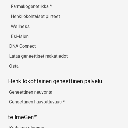
Farmakogenetiikka
*
Henkilökohtaiset piirteet
Wellness
Esi-isien
DNA Connect
Lataa geneettiset raakatiedot
Osta
Henkilökohtainen geneettinen palvelu
Geneettinen neuvonta
Geneettinen haavoittuvuus
*
tellmeGen™
Keitä me olemme