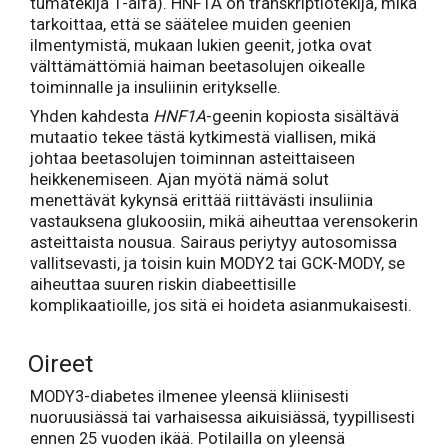
tumatekijä 1-alfa). HNF1A on transkriptiotekijä, mikä
tarkoittaa, että se säätelee muiden geenien
ilmentymistä, mukaan lukien geenit, jotka ovat
välttämättömiä haiman beetasolujen oikealle
toiminnalle ja insuliinin eritykselle.
Yhden kahdesta
HNF1A
-geenin kopiosta sisältävä
mutaatio tekee tästä kytkimestä viallisen, mikä
johtaa beetasolujen toiminnan asteittaiseen
heikkenemiseen. Ajan myötä nämä solut
menettävät kykynsä erittää riittävästi insuliinia
vastauksena glukoosiin, mikä aiheuttaa verensokerin
asteittaista nousua. Sairaus periytyy autosomissa
vallitsevasti, ja toisin kuin MODY2 tai GCK-MODY, se
aiheuttaa suuren riskin diabeettisille
komplikaatioille, jos sitä ei hoideta asianmukaisesti.
Oireet
MODY3-diabetes ilmenee yleensä kliinisesti
nuoruusiässä tai varhaisessa aikuisiässä, tyypillisesti
ennen 25 vuoden ikää. Potilailla on yleensä