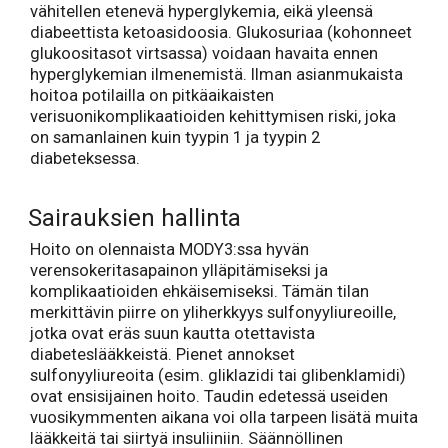
vähitellen etenevä hyperglykemia, eikä yleensä
diabeettista ketoasidoosia. Glukosuriaa (kohonneet
glukoositasot virtsassa) voidaan havaita ennen
hyperglykemian ilmenemistä. Ilman asianmukaista
hoitoa potilailla on pitkäaikaisten
verisuonikomplikaatioiden kehittymisen riski, joka
on samanlainen kuin tyypin 1 ja tyypin 2
diabeteksessa.
Sairauksien hallinta
Hoito on olennaista MODY3:ssa hyvän
verensokeritasapainon ylläpitämiseksi ja
komplikaatioiden ehkäisemiseksi. Tämän tilan
merkittävin piirre on yliherkkyys sulfonyyliureoille,
jotka ovat eräs suun kautta otettavista
diabeteslääkkeistä. Pienet annokset
sulfonyyliureoita (esim. gliklazidi tai glibenklamidi)
ovat ensisijainen hoito. Taudin edetessä useiden
vuosikymmenten aikana voi olla tarpeen lisätä muita
lääkkeitä tai siirtyä insuliiniin. Säännöllinen