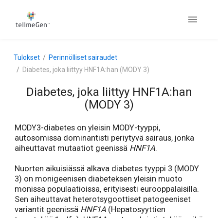
Tulokset
Perinnölliset sairaudet
Diabetes, joka liittyy HNF1A:han (MODY 3)
Diabetes, joka liittyy HNF1A:han
(MODY 3)
MODY3-diabetes on yleisin MODY-tyyppi,
autosomissa dominantisti periytyvä sairaus, jonka
aiheuttavat mutaatiot geenissä
HNF1A
.
Nuorten aikuisiässä alkava diabetes tyyppi 3 (MODY
3) on monigeenisen diabeteksen yleisin muoto
monissa populaatioissa, erityisesti eurooppalaisilla.
Sen aiheuttavat heterotsygoottiset patogeeniset
variantit geenissä
HNF1A
(Hepatosyyttien