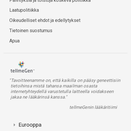
Päivityksiä ja toistoja koskeva politiikka
Laatupolitiikka
Oikeudelliset ehdot ja edellytykset
Tietoinen suostumus
Apua
"Tavoitteenamme on, että kaikilla on pääsy geneettisiin
tietoihinsa mistä tahansa maailman osasta
internetyhteydellä varustetulla laitteella voidakseen
jakaa ne lääkärinsä kanssa."
tellmeGenin lääkäritiimi
Eurooppa