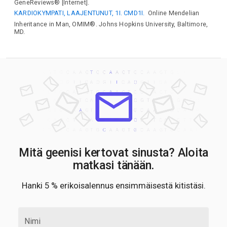
GeneReviews® [Internet].
KARDIOKYMPATI, LAAJENTUNUT, 1I. CMD1I.
Online Mendelian
Inheritance in Man, OMIM®. Johns Hopkins University, Baltimore,
MD.
Mitä geenisi kertovat sinusta? Aloita
matkasi tänään.
Hanki 5 % erikoisalennus ensimmäisestä kitistäsi.
Nimi