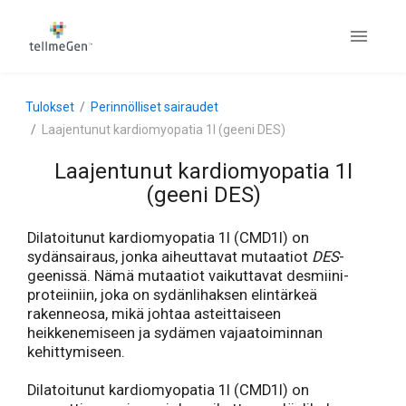
Tulokset
Perinnölliset sairaudet
Laajentunut kardiomyopatia 1I (geeni DES)
Laajentunut kardiomyopatia 1I
(geeni DES)
Dilatoitunut kardiomyopatia 1I (CMD1I) on
sydänsairaus, jonka aiheuttavat mutaatiot
DES
-
geenissä. Nämä mutaatiot vaikuttavat desmiini-
proteiiniin, joka on sydänlihaksen elintärkeä
rakenneosa, mikä johtaa asteittaiseen
heikkenemiseen ja sydämen vajaatoiminnan
kehittymiseen.
Dilatoitunut kardiomyopatia 1I (CMD1I) on