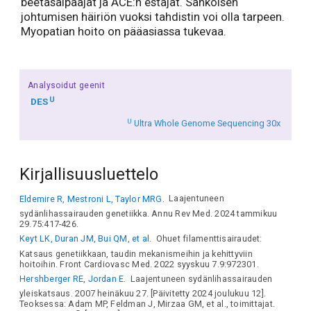
beetasalpaajat ja ACE:n estäjät. Sähköisen
johtumisen häiriön vuoksi tahdistin voi olla tarpeen.
Myopatian hoito on pääasiassa tukevaa.
Analysoidut geenit
U
DES
U
Ultra Whole Genome Sequencing 30x
Kirjallisuusluettelo
Eldemire R, Mestroni L, Taylor MRG.
Laajentuneen
sydänlihassairauden genetiikka. Annu Rev Med. 2024 tammikuu
29.75:417-426.
Keyt LK, Duran JM, Bui QM, et al.
Ohuet filamenttisairaudet:
Katsaus genetiikkaan, taudin mekanismeihin ja kehittyviin
hoitoihin. Front Cardiovasc Med. 2022 syyskuu 7.9:972301.
Hershberger RE, Jordan E.
Laajentuneen sydänlihassairauden
yleiskatsaus. 2007 heinäkuu 27. [Päivitetty 2024 joulukuu 12].
Teoksessa: Adam MP, Feldman J, Mirzaa GM, et al., toimittajat.