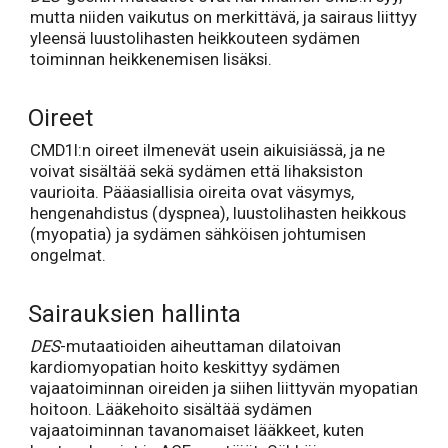
mutta niiden vaikutus on merkittävä, ja sairaus liittyy
yleensä luustolihasten heikkouteen sydämen
toiminnan heikkenemisen lisäksi.
Oireet
CMD1I:n oireet ilmenevät usein aikuisiässä, ja ne
voivat sisältää sekä sydämen että lihaksiston
vaurioita. Pääasiallisia oireita ovat väsymys,
hengenahdistus (dyspnea), luustolihasten heikkous
(myopatia) ja sydämen sähköisen johtumisen
ongelmat.
Sairauksien hallinta
DES
-mutaatioiden aiheuttaman dilatoivan
kardiomyopatian hoito keskittyy sydämen
vajaatoiminnan oireiden ja siihen liittyvän myopatian
hoitoon. Lääkehoito sisältää sydämen
vajaatoiminnan tavanomaiset lääkkeet, kuten