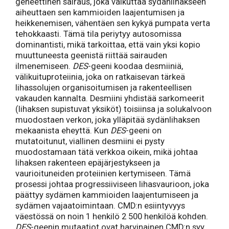
geneettinen sairaus, joka vaikuttaa sydänlihakseen
aiheuttaen sen kammioiden laajentumisen ja
heikkenemisen, vähentäen sen kykyä pumpata verta
tehokkaasti. Tämä tila periytyy autosomissa
dominantisti, mikä tarkoittaa, että vain yksi kopio
muuttuneesta geenistä riittää sairauden
ilmenemiseen.
DES
-geeni koodaa desmiiniä,
välikuituproteiinia, joka on ratkaisevan tärkeä
lihassolujen organisoitumisen ja rakenteellisen
vakauden kannalta. Desmiini yhdistää sarkomeerit
(lihaksen supistuvat yksiköt) toisiinsa ja solukalvoon
muodostaen verkon, joka ylläpitää sydänlihaksen
mekaanista eheyttä. Kun
DES
-geeni on
mutatoitunut, viallinen desmiini ei pysty
muodostamaan tätä verkkoa oikein, mikä johtaa
lihaksen rakenteen epäjärjestykseen ja
vaurioituneiden proteiinien kertymiseen. Tämä
prosessi johtaa progressiiviseen lihasvaurioon, joka
päättyy sydämen kammioiden laajentumiseen ja
sydämen vajaatoimintaan. CMD:n esiintyvyys
väestössä on noin 1 henkilö 2 500 henkilöä kohden.
DES
-geenin mutaatiot ovat harvinainen CMD:n syy,