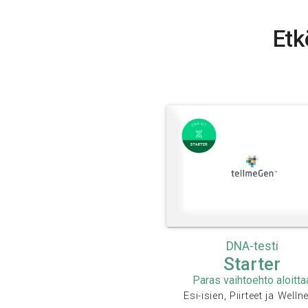
Etk
DNA-testi
Starter
Paras vaihtoehto aloitta
Esi-isien, Piirteet ja Welln