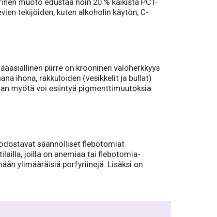
aarinen muoto edustaa noin 20 % kaikista PCT-
vien tekijöiden, kuten alkoholin käytön, C-
Pääasiallinen piirre on krooninen valoherkkyys
a ihona, rakkuloiden (vesikkelit ja bullat)
jan myötä voi esiintyä pigmenttimuutoksia
odostavat säännölliset flebotomiat
ailla, joilla on anemiaa tai flebotomia-
mään ylimääräisiä porfyriinejä. Lisäksi on