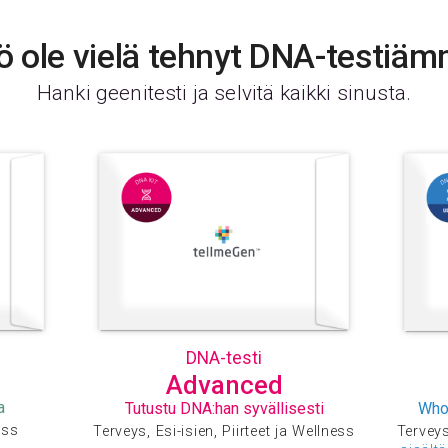
ö ole vielä tehnyt DNA-testiä
Hanki geenitesti ja selvitä kaikki sinusta.
DNA-testi
Advanced
a
Tutustu DNA:han syvällisesti
Who
ess
Terveys, Esi-isien, Piirteet ja Wellness
Terveys,