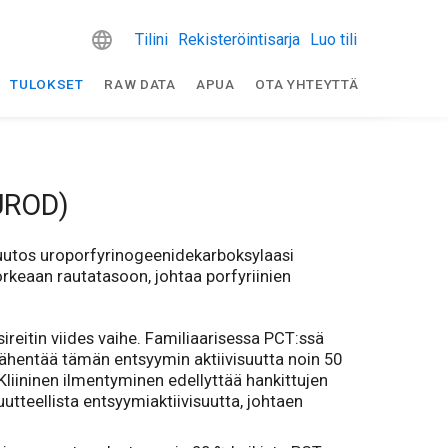
Tilini
Rekisteröintisarja
Luo tili
TULOKSET
RAW DATA
APUA
OTA YHTEYTTÄ
 UROD)
puutos uroporfyrinogeenidekarboksylaasi
orkeaan rautatasoon, johtaa porfyriinien
reitin viides vaihe. Familiaarisessa PCT:ssä
ähentää tämän entsyymin aktiivisuutta noin 50
Kliininen ilmentyminen edellyttää hankittujen
tteellista entsyymiaktiivisuutta, johtaen