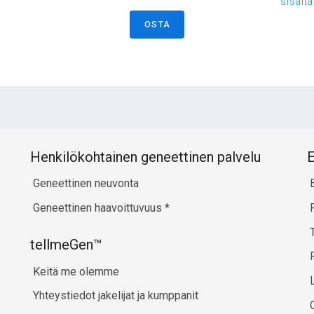
sisält
OSTA
Henkilökohtainen geneettinen palvelu
E
Geneettinen neuvonta
Geneettinen haavoittuvuus
*
tellmeGen™
Keitä me olemme
Yhteystiedot jakelijat ja kumppanit