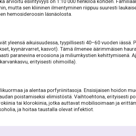
nka arvioitu esiintyvyys on 1:10 000 henkilöä kohden. Famili
hin, mutta sen kliininen ilmentyminen riippuu suuresti laukaise
lisen hemosideroosin läsnäolosta.
vät yleensä aikuisuudessa, tyypillisesti 40–60 vuoden iässä. 
ykset, kyynärvarret, kasvot). Tämä ilmenee äärimmäisen hauraan
sti paranevina eroosiona ja miliumkystien kehittymisenä. A
 karvankasvu, erityisesti ohimoilla).
kuormaa ja alentaa porfyriinitasoja. Ensisijaisen hoidon mu
dan poistamiseksi elimistöstä. Vaihtoehtona, erityisesti potil
kiinia tai klorokiinia, jotka auttavat mobilisoimaan ja erittä
koholia, ja hoitaa taustalla olevat infektiot.