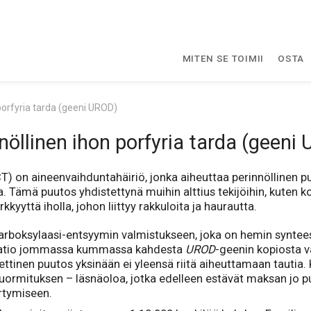
MITEN SE TOIMII
OSTA
porfyria tarda (geeni UROD)
nöllinen ihon porfyria tarda (geeni
T) on aineenvaihduntahäiriö, jonka aiheuttaa perinnöllinen 
 Tämä puutos yhdistettynä muihin alttius tekijöihin, kuten k
yyttä iholla, johon liittyy rakkuloita ja haurautta.
rboksylaasi-entsyymin valmistukseen, joka on hemin synteesi
utaatio jommassa kummassa kahdesta
UROD
-geenin kopiosta v
ttinen puutos yksinään ei yleensä riitä aiheuttamaan tautia. 
uormituksen – läsnäoloa, jotka edelleen estävät maksan jo puu
rtymiseen.