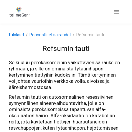
Tulokset
Perinnölliset sairaudet
Refsumin tauti
Refsumin tauti
Se kuuluu peroksisomeihin vaikuttavien sairauksien
ryhmään, ja sille on ominaista fytaanihapon
kertyminen tiettyihin kudoksiin. Tämä kertyminen
voi johtaa vaurioihin verkkokalvolla, aivoissa ja
ääreishermostossa.
Refsumin tauti on autosomaalinen resessiivinen
synnynnäinen aineenvaihduntavirhe, jolle on
ominaista peroksisomeissa tapahtuvan alfa-
oksidaation häiriö. Alfa-oksidaatio on katabolian
reitti, jota käytetään tiettyjen haarautuneiden
rasvahappojen, kuten fytaanihapon, hajottamiseen.