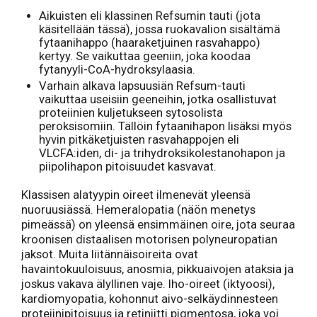
Aikuisten eli klassinen Refsumin tauti (jota
käsitellään tässä), jossa ruokavalion sisältämä
fytaanihappo (haaraketjuinen rasvahappo)
kertyy. Se vaikuttaa geeniin, joka koodaa
fytanyyli-CoA-hydroksylaasia.
Varhain alkava lapsuusiän Refsum-tauti
vaikuttaa useisiin geeneihin, jotka osallistuvat
proteiinien kuljetukseen sytosolista
peroksisomiin. Tällöin fytaanihapon lisäksi myös
hyvin pitkäketjuisten rasvahappojen eli
VLCFA:iden, di- ja trihydroksikolestanohapon ja
piipolihapon pitoisuudet kasvavat.
Klassisen alatyypin oireet ilmenevät yleensä
nuoruusiässä. Hemeralopatia (näön menetys
pimeässä) on yleensä ensimmäinen oire, jota seuraa
kroonisen distaalisen motorisen polyneuropatian
jaksot. Muita liitännäisoireita ovat
havaintokuuloisuus, anosmia, pikkuaivojen ataksia ja
joskus vakava älyllinen vaje. Iho-oireet (iktyoosi),
kardiomyopatia, kohonnut aivo-selkäydinnesteen
proteiinipitoisuus ja retiniitti pigmentosa, joka voi