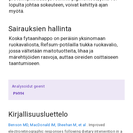
lopulta johtaa sokeuteen, voivat kehittyä ajan
myötä.
Sairauksien hallinta
Koska fytaanihappo on peräisin yksinomaan
ruokavaliosta, Refsum-potilailla tiukka ruokavalio,
jossa vältetään maitotuotteita, lihaa ja
märehtijöiden rasvoja, auttaa oireiden osittaiseen
taantumiseen.
Analysoidut geenit
PHYH
Kirjallisuusluettelo
Benson MD, MacDonald IM, Sheehan M, et al
. Improved
electroretinographic responses following dietary intervention in a