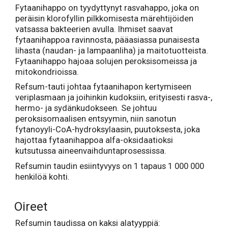
Fytaanihappo on tyydyttynyt rasvahappo, joka on
peräisin klorofyllin pilkkomisesta märehtijöiden
vatsassa bakteerien avulla. Ihmiset saavat
fytaanihappoa ravinnosta, pääasiassa punaisesta
lihasta (naudan- ja lampaanliha) ja maitotuotteista.
Fytaanihappo hajoaa solujen peroksisomeissa ja
mitokondrioissa.
Refsum-tauti johtaa fytaanihapon kertymiseen
veriplasmaan ja joihinkin kudoksiin, erityisesti rasva-,
hermo- ja sydänkudokseen. Se johtuu
peroksisomaalisen entsyymin, niin sanotun
fytanoyyli-CoA-hydroksylaasin, puutoksesta, joka
hajottaa fytaanihappoa alfa-oksidaatioksi
kutsutussa aineenvaihduntaprosessissa.
Refsumin taudin esiintyvyys on 1 tapaus 1 000 000
henkilöä kohti.
Oireet
Refsumin taudissa on kaksi alatyyppiä: