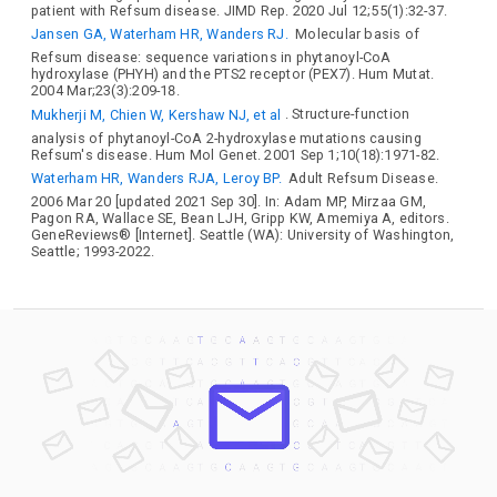
patient with Refsum disease. JIMD Rep. 2020 Jul 12;55(1):32-37.
Jansen GA, Waterham HR, Wanders RJ.
Molecular basis of
Refsum disease: sequence variations in phytanoyl-CoA
hydroxylase (PHYH) and the PTS2 receptor (PEX7). Hum Mutat.
2004 Mar;23(3):209-18.
Mukherji M, Chien W, Kershaw NJ, et al
. Structure-function
analysis of phytanoyl-CoA 2-hydroxylase mutations causing
Refsum's disease. Hum Mol Genet. 2001 Sep 1;10(18):1971-82.
Waterham HR, Wanders RJA, Leroy BP.
Adult Refsum Disease.
2006 Mar 20 [updated 2021 Sep 30]. In: Adam MP, Mirzaa GM,
Pagon RA, Wallace SE, Bean LJH, Gripp KW, Amemiya A, editors.
GeneReviews® [Internet]. Seattle (WA): University of Washington,
Seattle; 1993-2022.