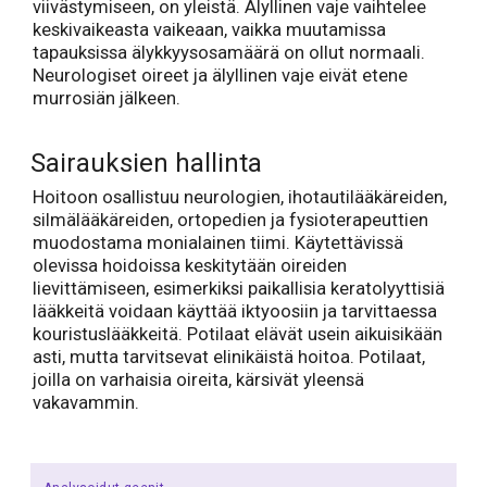
viivästymiseen, on yleistä. Älyllinen vaje vaihtelee
keskivaikeasta vaikeaan, vaikka muutamissa
tapauksissa älykkyysosamäärä on ollut normaali.
Neurologiset oireet ja älyllinen vaje eivät etene
murrosiän jälkeen.
Sairauksien hallinta
Hoitoon osallistuu neurologien, ihotautilääkäreiden,
silmälääkäreiden, ortopedien ja fysioterapeuttien
muodostama monialainen tiimi. Käytettävissä
olevissa hoidoissa keskitytään oireiden
lievittämiseen, esimerkiksi paikallisia keratolyyttisiä
lääkkeitä voidaan käyttää iktyoosiin ja tarvittaessa
kouristuslääkkeitä. Potilaat elävät usein aikuisikään
asti, mutta tarvitsevat elinikäistä hoitoa. Potilaat,
joilla on varhaisia oireita, kärsivät yleensä
vakavammin.