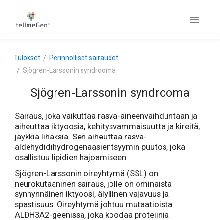
Tulokset
Perinnölliset sairaudet
Sjögren-Larssonin syndrooma
Sjögren-Larssonin syndrooma
Sairaus, joka vaikuttaa rasva-aineenvaihduntaan ja
aiheuttaa iktyoosia, kehitysvammaisuutta ja kireitä,
jäykkiä lihaksia. Sen aiheuttaa rasva-
aldehydidihydrogenaasientsyymin puutos, joka
osallistuu lipidien hajoamiseen.
Sjögren-Larssonin oireyhtymä (SSL) on
neurokutaaninen sairaus, jolle on ominaista
synnynnäinen iktyoosi, älyllinen vajavuus ja
spastisuus. Oireyhtymä johtuu mutaatioista
ALDH3A2-geenissä, joka koodaa proteiinia