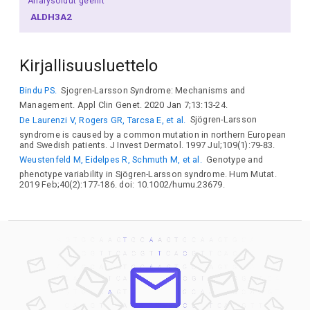
Analysoidut geenit
ALDH3A2
Kirjallisuusluettelo
Bindu PS.
Sjogren-Larsson Syndrome: Mechanisms and
Management. Appl Clin Genet. 2020 Jan 7;13:13-24.
De Laurenzi V, Rogers GR, Tarcsa E, et al.
Sjögren-Larsson
syndrome is caused by a common mutation in northern European
and Swedish patients. J Invest Dermatol. 1997 Jul;109(1):79-83.
Weustenfeld M, Eidelpes R, Schmuth M, et al.
Genotype and
phenotype variability in Sjögren-Larsson syndrome. Hum Mutat.
2019 Feb;40(2):177-186. doi: 10.1002/humu.23679.