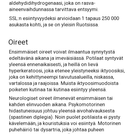
aldehydidihydrogenaasi, joka on rasva-
aineenvaihdunnassa tarvittava entsyymi.
SSL:n esiintyvyydeksi arvioidaan 1 tapaus 250 000
asukasta kohti, ja se on yleisin Ruotsissa.
Oireet
Ensimmäiset oireet voivat ilmaantua synnytystä
edeltävänä aikana ja imeväisiässä. Potilaat syntyvät
yleensä ennenaikaisesti, ja heillä on lievä
hyperkeratoosi, joka etenee yleistyneeksi iktyoosiksi,
joka on kehittyneempi taivutusalueilla, niskassa,
vartalossa ja raajoissa. Muista iktyoosimuodoista
poiketen kutinaa tai kutinaa esiintyy yleensä.
Neurologiset oireet ilmenevät ensimmäisen tai
kahden elinvuoden aikana. Psykomotorinen
hidastuneisuus johtuu yleensä aivohalvauksesta
(spastinen diplegia). Noin puolet potilaista ei pysty
kävelemään, ja kouristuksia voi esiintyä. Motorinen
puhehäiriö tai dysartria, joka johtaa puheen