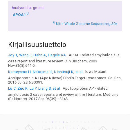
Analysoidut geenit
U
APOA1
U
Ultra Whole Genome Sequencing 30x
Kirjallisuusluettelo
Joy T, Wang J, Hahn A, Hegele RA.
APOA1 related amyloidosis: a
case report and literature review. Clin Biochem. 2003
Nov.36(8):641-5.
Kameyama H, Nakajima H, Nishitsuji K, et al.
Iowa Mutant
Apolipoprotein A-I (ApoA-IIowa) Fibrils Target Lysosomes. Sci Rep.
2016 Jul 28;6:30391.
Lu C, Zuo K, Lu Y, Liang S, et al.
Apolipoprotein A-1-related
amyloidosis 2 case reports and review of the literature. Medicine
(Baltimore). 2017 Sep.96(39):e8148.