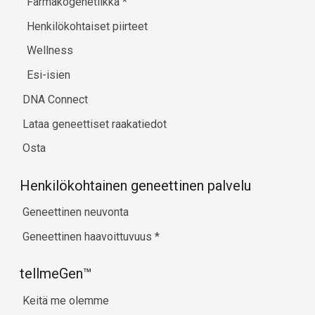
Farmakogenetiikka
*
Henkilökohtaiset piirteet
Wellness
Esi-isien
DNA Connect
Lataa geneettiset raakatiedot
Osta
Henkilökohtainen geneettinen palvelu
Geneettinen neuvonta
Geneettinen haavoittuvuus
*
tellmeGen™
Keitä me olemme