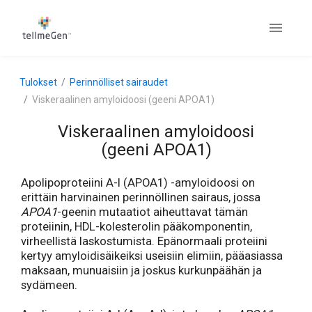
Tulokset
Perinnölliset sairaudet
Viskeraalinen amyloidoosi (geeni APOA1)
Viskeraalinen amyloidoosi
(geeni APOA1)
Apolipoproteiini A-I (APOA1) -amyloidoosi on
erittäin harvinainen perinnöllinen sairaus, jossa
APOA1
-geenin mutaatiot aiheuttavat tämän
proteiinin, HDL-kolesterolin pääkomponentin,
virheellistä laskostumista. Epänormaali proteiini
kertyy amyloidisäikeiksi useisiin elimiin, pääasiassa
maksaan, munuaisiin ja joskus kurkunpäähän ja
sydämeen.