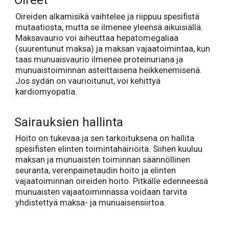
Oireet
Oireiden alkamisikä vaihtelee ja riippuu spesifistä
mutaatiosta, mutta se ilmenee yleensä aikuisiällä.
Maksavaurio voi aiheuttaa hepatomegaliaa
(suurentunut maksa) ja maksan vajaatoimintaa, kun
taas munuaisvaurio ilmenee proteinuriana ja
munuaistoiminnan asteittaisena heikkenemisenä.
Jos sydän on vaurioitunut, voi kehittyä
kardiomyopatia.
Sairauksien hallinta
Hoito on tukevaa ja sen tarkoituksena on hallita
spesifisten elinten toimintahäiriöitä. Siihen kuuluu
maksan ja munuaisten toiminnan säännöllinen
seuranta, verenpainetaudin hoito ja elinten
vajaatoiminnan oireiden hoito. Pitkälle edenneessä
munuaisten vajaatoiminnassa voidaan tarvita
yhdistettyä maksa- ja munuaisensiirtoa.