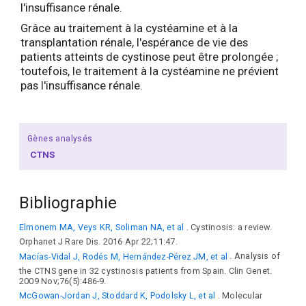
l'insuffisance rénale.
Grâce au traitement à la cystéamine et à la
transplantation rénale, l'espérance de vie des
patients atteints de cystinose peut être prolongée ;
toutefois, le traitement à la cystéamine ne prévient
pas l'insuffisance rénale.
Gènes analysés
CTNS
Bibliographie
Elmonem MA, Veys KR, Soliman NA, et al
. Cystinosis: a review.
Orphanet J Rare Dis. 2016 Apr 22;11:47.
Macías-Vidal J, Rodés M, Hernández-Pérez JM, et al
. Analysis of
the CTNS gene in 32 cystinosis patients from Spain. Clin Genet.
2009 Nov;76(5):486-9.
McGowan-Jordan J, Stoddard K, Podolsky L, et al
. Molecular