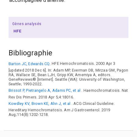
accompagnée d'anémie.
Gènes analysés
HFE
Bibliographie
Barton JC, Edwards CQ.
HFE Hemochromatosis. 2000 Apr 3
[updated 2018 Dec 6]. In: Adam MP, Everman DB, Mirzaa GM, Pagon
RA, Wallace SE, Bean LJH, Gripp KW, Amemiya A, editors.
GeneReviews® [Internet]. Seattle (WA): University of Washington,
Seattle; 1993-2022.
Brissot P, Pietrangelo A, Adams PC, et al
. Haemochromatosis. Nat
Rev Dis Primers. 2018 Apr 5;4:18016.
Kowdley KV, Brown KE, Ahn J, et al
. ACG Clinical Guideline:
Hereditary Hemochromatosis. Am J Gastroenterol. 2019
Aug;114(8):1202-1218.