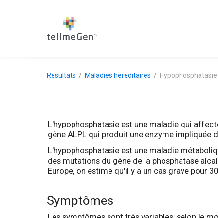
Résultats
Maladies héréditaires
Hypophosphatasie
L'hypophosphatasie est une maladie qui affecte
gène ALPL qui produit une enzyme impliquée da
L'hypophosphatasie est une maladie métabolique 
des mutations du gène de la phosphatase alcali
Europe, on estime qu'il y a un cas grave pour 3
Symptômes
Les symptômes sont très variables, selon le mom