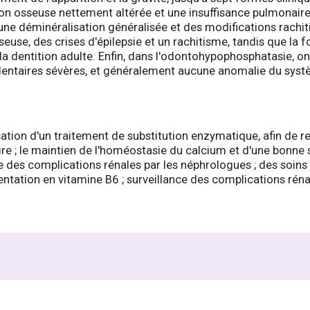
ion osseuse nettement altérée et une insuffisance pulmonaire
ne déminéralisation généralisée et des modifications rachit
euse, des crises d'épilepsie et un rachitisme, tandis que la 
 la dentition adulte. Enfin, dans l'odontohypophosphatasie, 
dentaires sévères, et généralement aucune anomalie du syst
tion d'un traitement de substitution enzymatique, afin de res
re ; le maintien de l'homéostasie du calcium et d'une bonne sa
ce des complications rénales par les néphrologues ; des soin
entation en vitamine B6 ; surveillance des complications réna