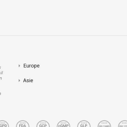
Europe
s
il
n
Asie
n