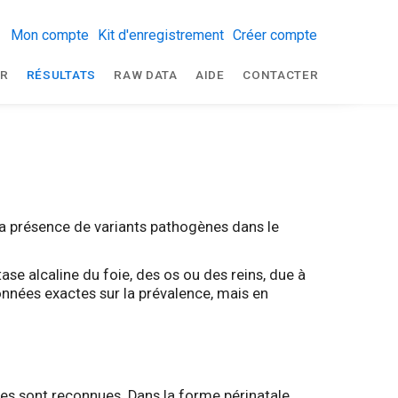
Mon compte
Kit d'enregistrement
Créer compte
R
RÉSULTATS
RAW DATA
AIDE
CONTACTER
la présence de variants pathogènes dans le
se alcaline du foie, des os ou des reins, due à
nnées exactes sur la prévalence, mais en
ques sont reconnues. Dans la forme périnatale