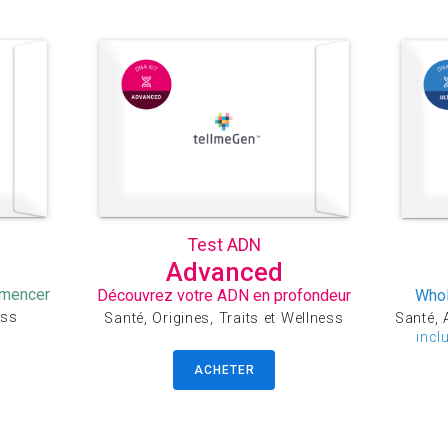
Test ADN
Advanced
mmencer
Découvrez votre ADN en profondeur
Whol
ess
Santé, Origines, Traits et Wellness
Santé, A
incl
ACHETER