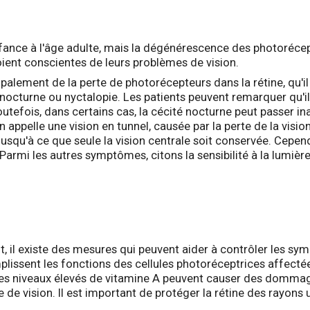
nfance à l'âge adulte, mais la dégénérescence des photoréc
ient conscientes de leurs problèmes de vision.
palement de la perte de photorécepteurs dans la rétine, qu'i
octurne ou nyctalopie. Les patients peuvent remarquer qu'ils
Toutefois, dans certains cas, la cécité nocturne peut passer i
appelle une vision en tunnel, causée par la perte de la visio
 jusqu'à ce que seule la vision centrale soit conservée. Cepen
e. Parmi les autres symptômes, citons la sensibilité à la lumière
, il existe des mesures qui peuvent aider à contrôler les sym
mplissent les fonctions des cellules photoréceptrices affecté
is des niveaux élevés de vitamine A peuvent causer des domma
 de vision. Il est important de protéger la rétine des rayons u