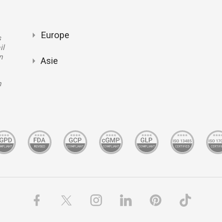
Europe
s
il
n
Asie
n