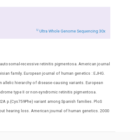
U
Ultra Whole Genome Sequencing 30x
utosomal-recessive retinitis pigmentosa. American journal
isian family. European journal of human genetics : EJHG.
 allelic hierarchy of disease-causing variants. European
drome type II or non-syndromic retinitis pigmentosa.
H2A p.(Cys759Phe) variant among Spanish families. PloS
out hearing loss. American journal of human genetics. 2000