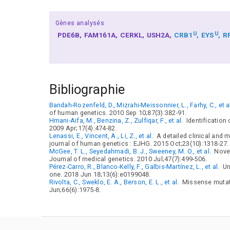
Gènes analysés
U
U
PDE6B
FAM161A
CERKL
USH2A
CRB1
EYS
R
Bibliographie
Bandah-Rozenfeld, D., Mizrahi-Meissonnier, L., Farhy, C., et a
of human genetics. 2010 Sep 10;87(3):382-91.
Hmani-Aifa, M., Benzina, Z., Zulfiqar, F., et al.
Identification
2009 Apr;17(4):474-82.
Lenassi, E., Vincent, A., Li, Z., et al.
A detailed clinical and 
journal of human genetics : EJHG. 2015 Oct;23(10):1318-27.
McGee, T. L., Seyedahmadi, B. J., Sweeney, M. O., et al.
Novel
Journal of medical genetics. 2010 Jul;47(7):499-506.
Pérez-Carro, R., Blanco-Kelly, F., Galbis-Martínez, L., et al.
Un
one. 2018 Jun 18;13(6):e0199048.
Rivolta, C., Sweklo, E. A., Berson, E. L., et al.
Missense mutati
Jun;66(6):1975-8.