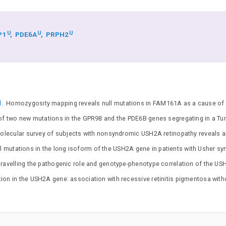
U
U
U
P1
PDE6A
PRPH2
l.
Homozygosity mapping reveals null mutations in FAM161A as a cause of a
 of two new mutations in the GPR98 and the PDE6B genes segregating in a Tun
molecular survey of subjects with nonsyndromic USH2A retinopathy reveals an
 mutations in the long isoform of the USH2A gene in patients with Usher syn
ravelling the pathogenic role and genotype-phenotype correlation of the US
on in the USH2A gene: association with recessive retinitis pigmentosa with