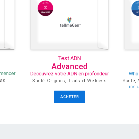
Test ADN
Advanced
mmencer
Découvrez votre ADN en profondeur
Whol
ess
Santé, Origines, Traits et Wellness
Santé, A
incl
ACHETER