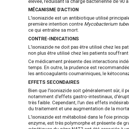
élevée, réduisant la charge bactérienne de 90 
MÉCANISME D'ACTION
L'isoniazide est un antibiotique utilisé princip
première intention contre
Mycobacterium tuber
ce qui entraîne sa mort.
CONTRE-INDICATIONS
L'isoniazide ne doit pas être utilisé chez les pa
non plus être utilisé chez les patients souffran
Ce médicament présente des interactions indés
temps. En outre, la prudence est recommandée e
les anticoagulants coumariniques, le kétoconazo
EFFETS SECONDAIRES
Bien que l'isoniazide soit généralement sûr, il pe
notamment d'effets gastro-intestinaux, d'érupti
très faible. Cependant, l'un des effets indésira
du traitement et une augmentation de la mortali
L'isoniazide est métabolisé dans le foie princi
enzyme, est très polymorphe et présente de gra