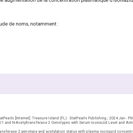
e augmentation de la concentration plasmatique d'isoniazid
itude de noms, notamment :
atPearls [Internet]. Treasure Island (FL) : StatPearls Publishing ; 2024 Jan-. P
 and N-Acetyltransferase 2 Genotypes with Serum Isoniazid Level and Anti-
transferase 2 genotype and acetylation status with plasma isoniazid concentra