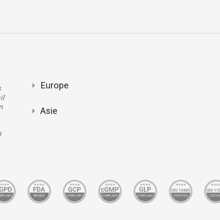
Europe
s
il
n
Asie
n