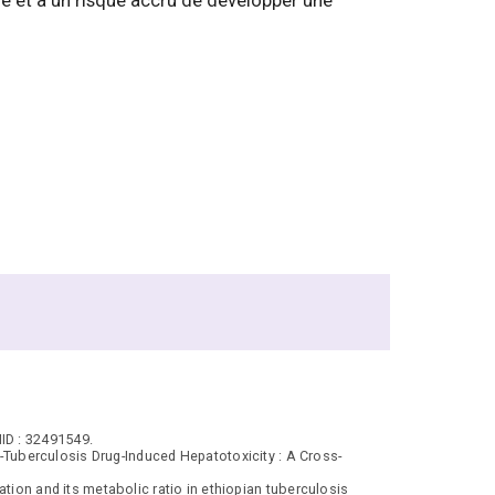
e et à un risque accru de développer une
MID : 32491549.
Tuberculosis Drug-Induced Hepatotoxicity : A Cross-
tion and its metabolic ratio in ethiopian tuberculosis