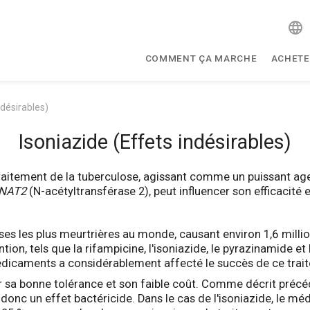
COMMENT ÇA MARCHE
ACHETE
ndésirables)
Isoniazide (Effets indésirables)
e traitement de la tuberculose, agissant comme un puissant a
NAT2
(N-acétyltransférase 2), peut influencer son efficacité et
ses les plus meurtrières au monde, causant environ 1,6 milli
on, tels que la rifampicine, l'isoniazide, le pyrazinamide et
dicaments a considérablement affecté le succès de ce trai
 par sa bonne tolérance et son faible coût. Comme décrit pr
 donc un effet bactéricide. Dans le cas de l'isoniazide, le m