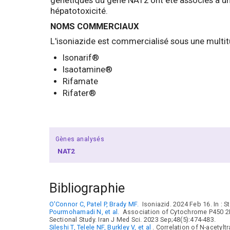
génétiques du gène NAT2 ont été associés à un
hépatotoxicité.
NOMS COMMERCIAUX
L'isoniazide est commercialisé sous une mult
Isonarif®
Isaotamine®
Rifamate
Rifater®
Gènes analysés
NAT2
Bibliographie
O'Connor C, Patel P, Brady MF.
Isoniazid. 2024 Feb 16. In : St
Pourmohamadi N, et al.
Association of Cytochrome P450 2E1
Sectional Study. Iran J Med Sci. 2023 Sep;48(5):474-483.
Sileshi T, Telele NF, Burkley V, et al
. Correlation of N-acetyl