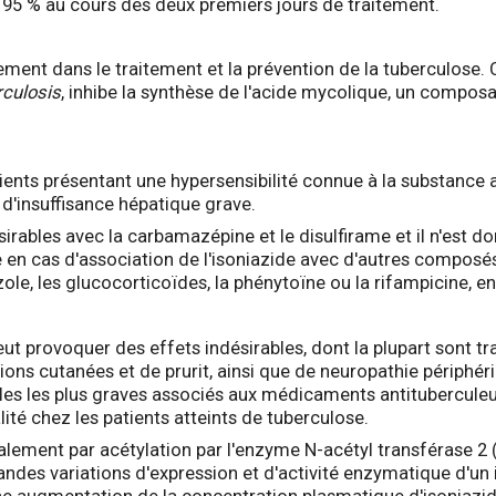
à 95 % au cours des deux premiers jours de traitement.
alement dans le traitement et la prévention de la tuberculose.
culosis
, inhibe la synthèse de l'acide mycolique, un composant
tients présentant une hypersensibilité connue à la substance ac
t d'insuffisance hépatique grave.
irables avec la carbamazépine et le disulfirame et il n'es
n cas d'association de l'isoniazide avec d'autres composés 
le, les glucocorticoïdes, la phénytoïne ou la rifampicine, en
ut provoquer des effets indésirables, dont la plupart sont trans
ons cutanées et de prurit, ainsi que de neuropathie périphériq
bles les plus graves associés aux médicaments antituberculeux
té chez les patients atteints de tuberculose.
palement par acétylation par l'enzyme N-acétyl transférase 2
ndes variations d'expression et d'activité enzymatique d'un 