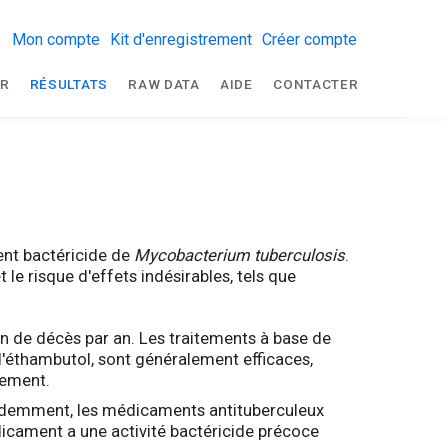
Mon compte
Kit d'enregistrement
Créer compte
R
RÉSULTATS
RAW DATA
AIDE
CONTACTER
gent bactéricide de
Mycobacterium tuberculosis
.
 le risque d'effets indésirables, tels que
on de décès par an. Les traitements à base de
 l'éthambutol, sont généralement efficaces,
tement.
écédemment, les médicaments antituberculeux
édicament a une activité bactéricide précoce