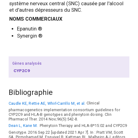
système nerveux central (SNC) causée par l'alcool
et d'autres dépresseurs du SNC.
NOMS COMMERCIAUX
Epanutin ®
Synergin ®
Gènes analysés
CYP2C9
Bibliographie
Caudle KE, Rettie AE, Whirl-Carrillo M, et al.
Clinical
pharmacogenetics implementation consortium guidelines for
CYP2C9 and HLA-B genotypes and phenytoin dosing. Clin
Pharmacol Ther. 2014 Nov;96(5):542-8.
Dean L, Kane M.
Phenytoin Therapy and HLA-B*15:02 and CYP2C9
Genotype. 2016 Sep 22 [updated 2021 Apr 7]. In : Pratt VM, Scott
SA, Pirmohamed M, Esquivel B, Kattman BL, Malheiro AJ, editors.