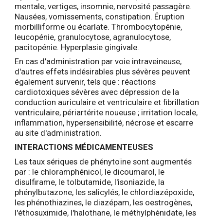
mentale, vertiges, insomnie, nervosité passagère.
Nausées, vomissements, constipation. Éruption
morbilliforme ou écarlate. Thrombocytopénie,
leucopénie, granulocytose, agranulocytose,
pacitopénie. Hyperplasie gingivale.
En cas d'administration par voie intraveineuse,
d'autres effets indésirables plus sévères peuvent
également survenir, tels que : réactions
cardiotoxiques sévères avec dépression de la
conduction auriculaire et ventriculaire et fibrillation
ventriculaire, périartérite noueuse ; irritation locale,
inflammation, hypersensibilité, nécrose et escarre
au site d'administration.
INTERACTIONS MÉDICAMENTEUSES
Les taux sériques de phénytoïne sont augmentés
par : le chloramphénicol, le dicoumarol, le
disulfirame, le tolbutamide, l'isoniazide, la
phénylbutazone, les salicylés, le chlordiazépoxide,
les phénothiazines, le diazépam, les oestrogènes,
l'éthosuximide, l'halothane, le méthylphénidate, les