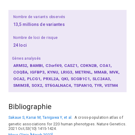
Nombre de variants observés
13,5 millions de variantes
Nombre de loci de risque
24 loci
Gènes analysés
ARMS2
BAMBI
C3orf49
CASZ1
CDKN2B
COA1
COQ8A
IGFBP3
KYNU
LRIG3
METRNL
MMAB
MVK
OCA2
PLCG1
PRXL2A
QKI
SCGB1C1
SLC24A3
SMIM38
SOX2
ST6GALNAC4
TSPAN10
TYR
VSTM4
Bibliographie
Sakaue S, Kanai M, Tanigawa Y, et al.
A cross-population atlas of
genetic associations for 220 human phenotypes. Nature Genetics.
2021 Oct;53(10):1415-1424.
Mayo Clinic [March 2022]