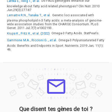
Lattka E., Illing T., et al.
Do FADS genotypes enhance our
knowledge about fatty acid related phenotypes? Clin Nutr. 2010
Jun;29(3):277-87
Lemaitre R.N., Tanaka T., et al.
Genetic loci associated with
plasma phospholipid n-3 fatty acids: a meta-analysis of genome-
wide association studies from the CHARGE Consortium. PLoS
Genet. 2011 Jul;7(7):e1002193.
Krupa K., Fritz K., et al. (2022)
Omega-3 Fatty Acids. StatPearls.
Gammone M.A., Riccioni G.., et al.
Omega-3 Polyunsaturated Fatty
Acids: Benefits and Endpoints in Sport. Nutrients. 2019 Jan; 11(1):
46.
Que disent tes gènes de toi ?