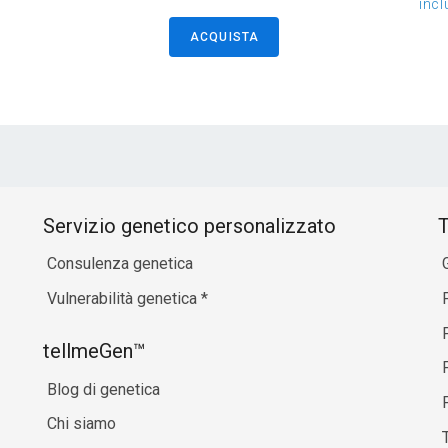
incl
ACQUISTA
Servizio genetico personalizzato
T
Consulenza genetica
Vulnerabilità genetica
*
P
tellmeGen™
Blog di genetica
P
Chi siamo