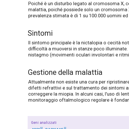
Poiché è un disturbo legato al cromosoma X, c
malattia, poiché possiede solo un cromosoma X
prevalenza stimata è di 1 su 100.000 uomini ed 
Sintomi
Il sintomo principale è la nictalopia o cecità n
difficoltà a muoversi in stanze poco illuminat
nistagmo (movimenti oculari involontari e ritmic
Gestione della malattia
Attualmente non esiste una cura per ripristinar
difetti refrattivi e sul trattamento dei sintomi
correggere la miopia. In alcuni casi, l'uso di len
monitoraggio oftalmologico regolare è fondame
Geni analizzati
U
U