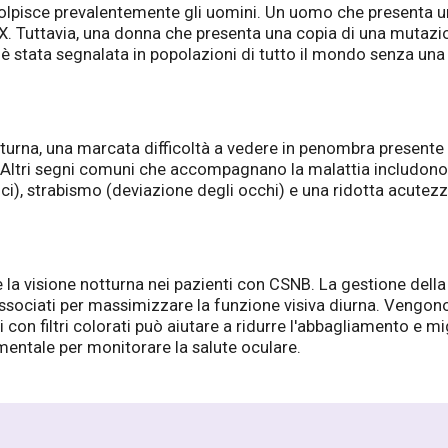
olpisce prevalentemente gli uomini. Un uomo che presenta u
. Tuttavia, una donna che presenta una copia di una mutazio
è stata segnalata in popolazioni di tutto il mondo senza una 
otturna, una marcata difficoltà a vedere in penombra presente f
e. Altri segni comuni che accompagnano la malattia includon
i), strabismo (deviazione degli occhi) e una ridotta acutezza
e la visione notturna nei pazienti con CSNB. La gestione dell
 associati per massimizzare la funzione visiva diurna. Vengono 
ti con filtri colorati può aiutare a ridurre l'abbagliamento e mig
ntale per monitorare la salute oculare.