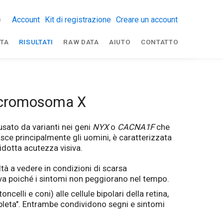
Account
Kit di registrazione
Creare un account
TA
RISULTATI
RAW DATA
AIUTO
CONTATTO
l cromosoma X
usato da varianti nei geni
NYX
o
CACNA1F
che
isce principalmente gli uomini, è caratterizzata
idotta acutezza visiva.
tà a vedere in condizioni di scarsa
siva poiché i sintomi non peggiorano nel tempo.
elli e coni) alle cellule bipolari della retina,
mpleta". Entrambe condividono segni e sintomi