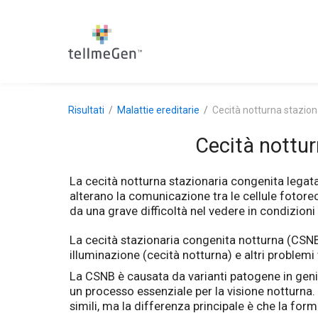
Risultati
Malattie ereditarie
Cecità notturna stazio
Cecità nottu
La cecità notturna stazionaria congenita legata 
alterano la comunicazione tra le cellule fotorec
da una grave difficoltà nel vedere in condizion
La cecità stazionaria congenita notturna (CSNB
illuminazione (cecità notturna) e altri problemi
La CSNB è causata da varianti patogene in geni ch
un processo essenziale per la visione notturna.
simili, ma la differenza principale è che la fo