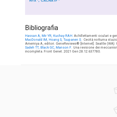
NYX
CACNA1F
Bibliografia
Hassan A, Mir YR, Kuchay RAH.
Achillettamenti oculari e ge
MacDonald IM, Hoang S, Tuupanen S.
Cecità notturna stazio
Amemiya A, editori. GeneReviews® [Internet]. Seattle (WA): 
Sadeh TT, Black GC, Manson F.
Una revisione dei meccanismi 
incompleta. Front Genet. 2021 Gen 28.12:637780.