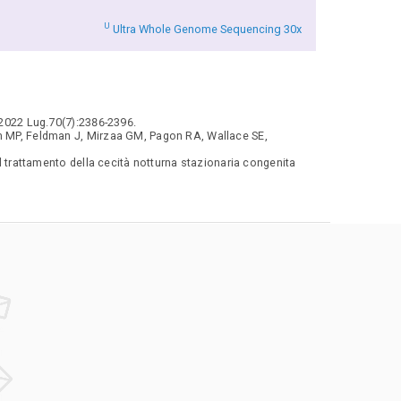
U
Ultra Whole Genome Sequencing 30x
. 2022 Lug.70(7):2386-2396.
dam MP, Feldman J, Mirzaa GM, Pagon RA, Wallace SE,
il trattamento della cecità notturna stazionaria congenita