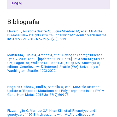
PYGM
Bibliografia
Llavero F, Arrazola Sastre A, Luque Montoro M, et al. McArdle
Disease: New Insights into Its Underlying Molecular Mechanisms.
Int J Mol Sci. 2019 Nov 25;20(23):5919.
Martín MA, Lucia A, Arenas J, et al. Glycogen Storage Disease
Type V. 2006 Apr 19 [updated 2019 Jun 20]. In: Adam MP, Mirzaa
GM, Pagon RA, Wallace SE, Bean LJH, Gripp KW, Amemiya A,
editors. GeneReviews® [Internet]. Seattle (WA): University of
Washington, Seattle; 1993-2022.
Nogales-Gadea G, Brull A, Santalla A, et al. McArdle Disease:
Update of Reported Mutations and Polymorphisms in the PYGM
Gene. Hum Mutat. 2015 Jul;36(7):669-78.
Pizzamiglio C, Mahroo OA, Khan KN, et al. Phenotype and
genotype of 197 British patients with McArdle disease: An