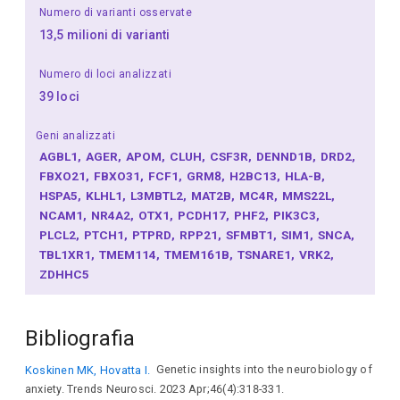
Numero di varianti osservate
13,5 milioni di varianti
Numero di loci analizzati
39 loci
Geni analizzati
AGBL1
AGER
APOM
CLUH
CSF3R
DENND1B
DRD2
FBXO21
FBXO31
FCF1
GRM8
H2BC13
HLA-B
HSPA5
KLHL1
L3MBTL2
MAT2B
MC4R
MMS22L
NCAM1
NR4A2
OTX1
PCDH17
PHF2
PIK3C3
PLCL2
PTCH1
PTPRD
RPP21
SFMBT1
SIM1
SNCA
TBL1XR1
TMEM114
TMEM161B
TSNARE1
VRK2
ZDHHC5
Bibliografia
Koskinen MK, Hovatta I.
Genetic insights into the neurobiology of
anxiety. Trends Neurosci. 2023 Apr;46(4):318-331.