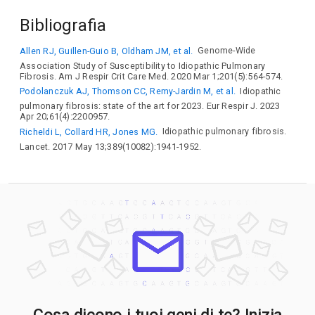
Bibliografia
Allen RJ, Guillen-Guio B, Oldham JM, et al.
Genome-Wide
Association Study of Susceptibility to Idiopathic Pulmonary
Fibrosis. Am J Respir Crit Care Med. 2020 Mar 1;201(5):564-574.
Podolanczuk AJ, Thomson CC, Remy-Jardin M, et al.
Idiopathic
pulmonary fibrosis: state of the art for 2023. Eur Respir J. 2023
Apr 20;61(4):2200957.
Richeldi L, Collard HR, Jones MG.
Idiopathic pulmonary fibrosis.
Lancet. 2017 May 13;389(10082):1941-1952.
Cosa dicono i tuoi geni di te? Inizia