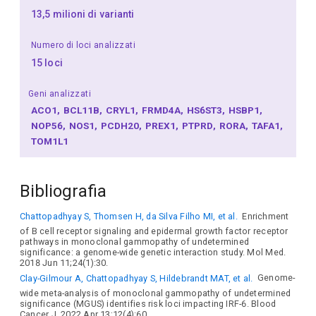
13,5 milioni di varianti
Numero di loci analizzati
15 loci
Geni analizzati
ACO1
BCL11B
CRYL1
FRMD4A
HS6ST3
HSBP1
NOP56
NOS1
PCDH20
PREX1
PTPRD
RORA
TAFA1
TOM1L1
Bibliografia
Chattopadhyay S, Thomsen H, da Silva Filho MI, et al.
Enrichment
of B cell receptor signaling and epidermal growth factor receptor
pathways in monoclonal gammopathy of undetermined
significance: a genome-wide genetic interaction study. Mol Med.
2018 Jun 11;24(1):30.
Clay-Gilmour A, Chattopadhyay S, Hildebrandt MAT, et al.
Genome-
wide meta-analysis of monoclonal gammopathy of undetermined
significance (MGUS) identifies risk loci impacting IRF-6. Blood
Cancer J. 2022 Apr 13;12(4):60.