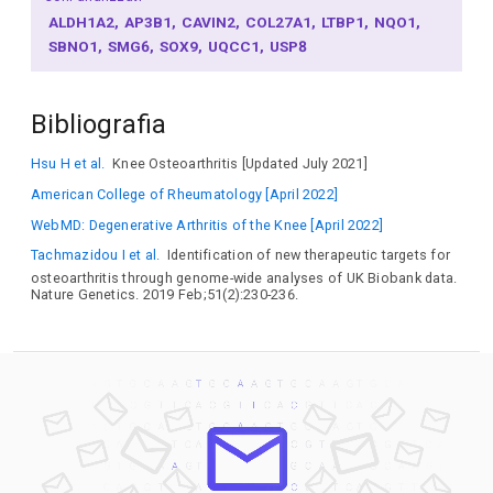
ALDH1A2
AP3B1
CAVIN2
COL27A1
LTBP1
NQO1
SBNO1
SMG6
SOX9
UQCC1
USP8
Bibliografia
Hsu H et al.
Knee Osteoarthritis [Updated July 2021]
American College of Rheumatology [April 2022]
WebMD: Degenerative Arthritis of the Knee [April 2022]
Tachmazidou I et al.
Identification of new therapeutic targets for
osteoarthritis through genome-wide analyses of UK Biobank data.
Nature Genetics. 2019 Feb;51(2):230-236.