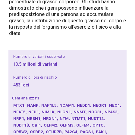
percentuale di grasso corporeo. Gli studi hanno
dimostrato che i geni possono influenzare la
predisposizione di una persona ad accumulare
grasso, la distribuzione di questo grasso nel corpo e
la risposta dell'organismo all'esercizio fisico e alla
dieta.
Numero di varianti osservate
13,5 milioni di varianti
Numero di loci di rischio
453 loci
Geni analizzati
MTX1
NANP
NAP1L5
NCAM1
NEDD1
NEGR1
NEO1
NFAT5
NFU1
NIM1K
NLGN1
NNMT
NOC3L
NPAS3
NRP1
NRSN1
NRXN1
NTM
NTMT1
NUDT12
NUDT18
OBI1
OLFM2
OLFM3
OLFM4
OPTC
OR5W2
OSBP2
OTUD7B
PA2G4
PACS1
PAK1