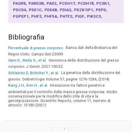
PAQR6
PARD3B
PAX2
PCDH17
PCDH18
PCSK1
PDCD4
PDE1C
PDE4B
PDIA2
PDZK1IP1
PEPD
PGPEP1
PHF2
PHF5A
PHTF2
PIGF
PIK3C3
PIK3R1
PKHD1
PKIA
PKP4
PLCG1
PLEKHG3
POC5
POMC
POU3F3
PPARG
PPP2R5C
PREX1
PRKD1
Bibliografia
PRLHR
PRMT6
PRMT8
PRRX1
PSIP1
PTBP2
PURG
PVALEF
PWP1
RAD52
RALGPS1
RASA2
RBFOX1
Percentuale di grasso corporeo.
Banca dati della Biobanca del
RBPJ
RFLNA
RIN3
RMC1
RMDN1
RPGRIP1L
Regno Unito. Campo dati 23099
RPL10L
RPRD2
RSPO3
RSU1
RTN4
RTN4RL1
Saini S., Walia G., et al.
Genomica della distribuzione del grasso
SAMD13
SAMD8
SATB1
SBF2
SCLT1
SCN3A
corporeo. J Genet. 2021:100:32.
SDCCAG8
SEC16B
SEMA6D
SEPTIN10
SERTAD4
Schleinitz D, Böttcher Y., et al.
La genetica della distribuzione del
SGK1
SHOX2
SHTN1
SKIDA1
SLC10A2
SLC12A2
grasso. Diabetologia Volume 57, pagine 1276-1286, (2014)
SLC14A2
SLC25A37
SLC2A2
SLC35F6
SLC39A8
Kang J.H., Kim H., et al.
Interazione tra fattori genetici e
SLC45A1
SLC5A11
SLC8A1
SLCO3A1
SLF1
SLIT2
ambientali per il controllo della massa grassa corporea: studio
SLITRK6
SMAD3
SMIM30
SNRPC
SNTB2
SNX11
osservazionale per la modifica dello stile di vita e la
SNX19
SOS2
SOX9
SPHKAP
SREK1IP1
SRGAP1
genotipizzazione. Scientific Reports, volume 11, numero di
articolo: 13180 (2021)
SRL
SRPK2
SRRM2
SRSF6
SRSF9
SSR3
STIM2
STK24
STX1B
SULF2
SYT16
SYT4
SZRD1
TAFA5
TAOK2
TBC1D7
TCERG1L
TCF7L2
TEAD1
TEAD3
TEX10
TEX29
TFAP2B
THAP3
THEM6
TLX3