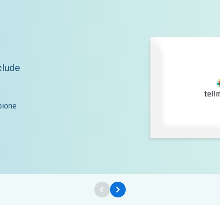
nclude
mpione