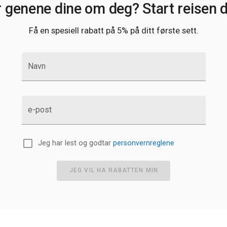
r genene dine om deg? Start reisen di
Få en spesiell rabatt på 5% på ditt første sett.
Navn
e-post
Jeg har lest og godtar
personvernreglene
JEG VIL HA RABATTEN MIN