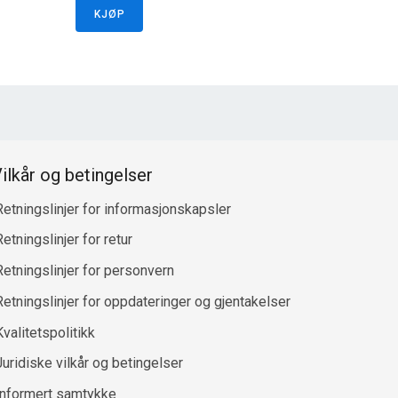
KJØP
ilkår og betingelser
Retningslinjer for informasjonskapsler
etningslinjer for retur
Retningslinjer for personvern
Retningslinjer for oppdateringer og gjentakelser
Kvalitetspolitikk
Juridiske vilkår og betingelser
Informert samtykke