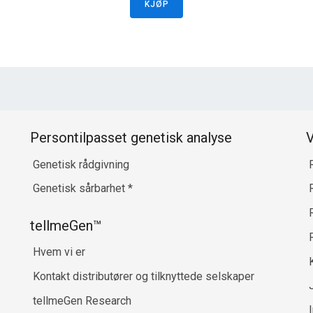
KJØP
Persontilpasset genetisk analyse
V
Genetisk rådgivning
Genetisk sårbarhet
*
R
tellmeGen™
Hvem vi er
Kontakt distributører og tilknyttede selskaper
tellmeGen Research