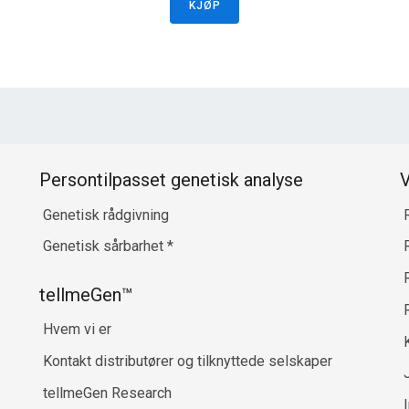
KJØP
Persontilpasset genetisk analyse
V
Genetisk rådgivning
Genetisk sårbarhet
*
R
tellmeGen™
Hvem vi er
Kontakt distributører og tilknyttede selskaper
tellmeGen Research