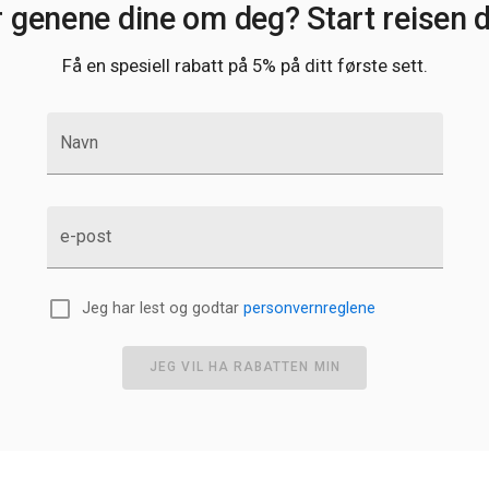
r genene dine om deg? Start reisen di
Få en spesiell rabatt på 5% på ditt første sett.
Navn
e-post
Jeg har lest og godtar
personvernreglene
JEG VIL HA RABATTEN MIN