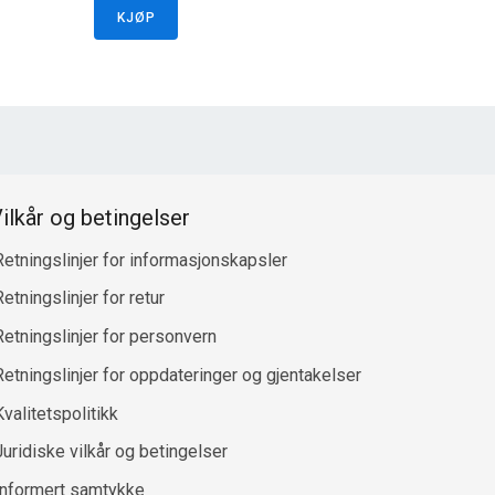
KJØP
ilkår og betingelser
Retningslinjer for informasjonskapsler
etningslinjer for retur
Retningslinjer for personvern
Retningslinjer for oppdateringer og gjentakelser
Kvalitetspolitikk
Juridiske vilkår og betingelser
Informert samtykke